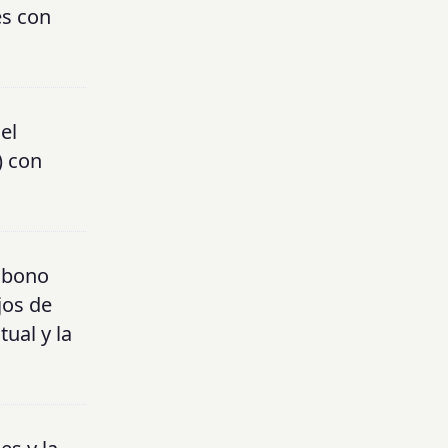
es con
el
) con
n bono
jos de
ual y la