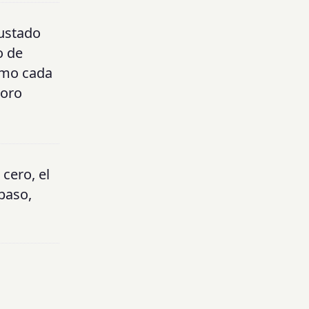
justado
o de
cómo cada
soro
cero, el
paso,