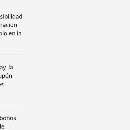
sibilidad
uración
lo en la
y, la
cupón.
el
 bonos
de