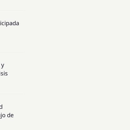
ticipada
 y
sis
d
ujo de