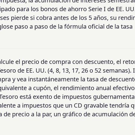
compuesta, la acumulación de intereses semestral
ipado para los bonos de ahorro Serie I de EE. UU
es pierde si cobra antes de los 5 años, su rend
lose paso a paso de la fórmula oficial de la tasa
alcule el precio de compra con descuento, el ret
esoro de EE. UU. (4, 8, 13, 17, 26 o 52 semanas).
mpra y vea instantáneamente la tasa de descuent
quivalente a cupón, el rendimiento anual efectivo
el Tesoro está exento de impuestos gubernamenta
valente a impuestos que un CD gravable tendría 
 de precio a la par, un gráfico de acumulación de