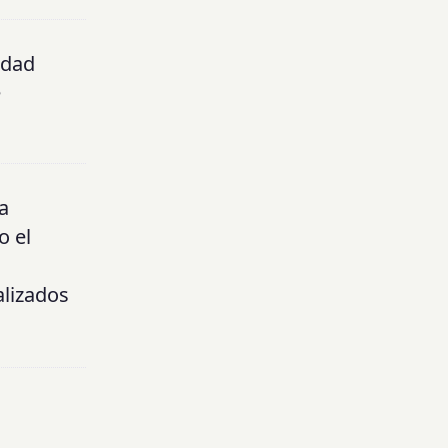
idad
e
a
o el
alizados