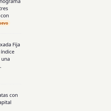
ronograma
tres
 con
uevo
xada Fija
 índice
y una
.
atas con
apital