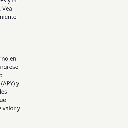
es y la
. Vea
imiento
orno en
 Ingrese
o
 (APY) y
les
que
 valor y