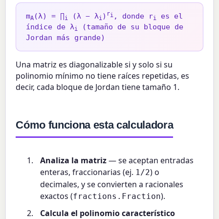
r
m
(λ) = ∏
(λ − λ
)
i
, donde r
es el
A
i
i
i
índice de λ
(tamaño de su bloque de
i
Jordan más grande)
Una matriz es diagonalizable si y solo si su
polinomio mínimo no tiene raíces repetidas, es
decir, cada bloque de Jordan tiene tamaño 1.
Cómo funciona esta calculadora
Analiza la matriz
— se aceptan entradas
enteras, fraccionarias (ej.
) o
1/2
decimales, y se convierten a racionales
exactos (
).
fractions.Fraction
Calcula el polinomio característico