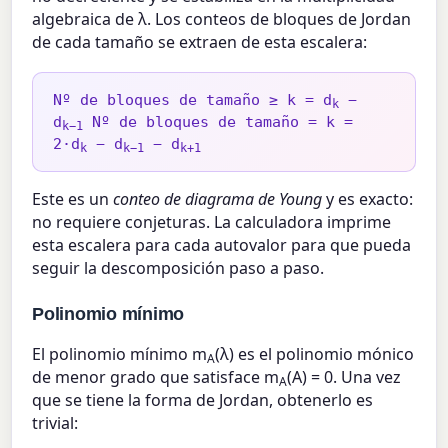
algebraica de λ. Los conteos de bloques de Jordan
de cada tamaño se extraen de esta escalera:
Nº de bloques de tamaño ≥ k = d
−
k
d
Nº de bloques de tamaño = k =
k−1
2·d
− d
− d
k
k−1
k+1
Este es un
conteo de diagrama de Young
y es exacto:
no requiere conjeturas. La calculadora imprime
esta escalera para cada autovalor para que pueda
seguir la descomposición paso a paso.
Polinomio mínimo
El polinomio mínimo m
(λ) es el polinomio mónico
A
de menor grado que satisface m
(A) = 0. Una vez
A
que se tiene la forma de Jordan, obtenerlo es
trivial: