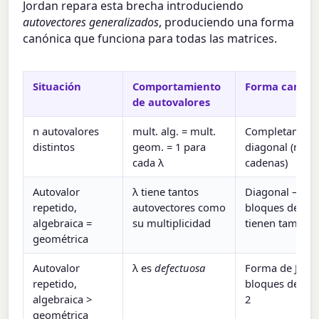
Jordan repara esta brecha introduciendo
autovectores generalizados
, produciendo una forma
canónica que funciona para todas las matrices.
Situación
Comportamiento
Forma canóni
de autovalores
n autovalores
mult. alg. = mult.
Completament
distintos
geom. = 1 para
diagonal (no r
cada λ
cadenas)
Autovalor
λ tiene tantos
Diagonal — tod
repetido,
autovectores como
bloques de Jor
algebraica =
su multiplicidad
tienen tamaño
geométrica
Autovalor
λ es
defectuosa
Forma de Jord
repetido,
bloques de ta
algebraica >
2
geométrica