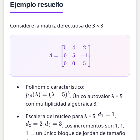
Ejemplo resuelto
Considere la matriz defectuosa de 3 × 3
A
=
[
5
4
2
0
5
−
1
0
0
5
]
Polinomio característico:
p
A
(
λ
)
=
(
λ
−
5
)
3
. Único autovalor λ = 5
con multiplicidad algebraica 3.
d
1
=
1
Escalera del núcleo para λ = 5:
,
d
2
=
2
d
3
=
3
,
. Los incrementos son 1, 1,
1 → un único bloque de Jordan de tamaño