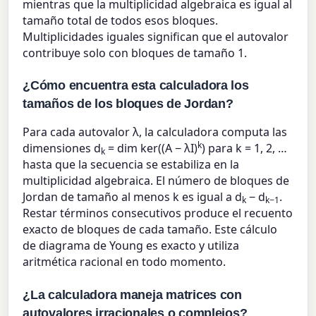
mientras que la multiplicidad algebraica es igual al
tamaño total de todos esos bloques.
Multiplicidades iguales significan que el autovalor
contribuye solo con bloques de tamaño 1.
¿Cómo encuentra esta calculadora los
tamaños de los bloques de Jordan?
Para cada autovalor λ, la calculadora computa las
k
dimensiones d
= dim ker((A − λI)
) para k = 1, 2, …
k
hasta que la secuencia se estabiliza en la
multiplicidad algebraica. El número de bloques de
Jordan de tamaño al menos k es igual a d
− d
.
k
k−1
Restar términos consecutivos produce el recuento
exacto de bloques de cada tamaño. Este cálculo
de diagrama de Young es exacto y utiliza
aritmética racional en todo momento.
¿La calculadora maneja matrices con
autovalores irracionales o complejos?