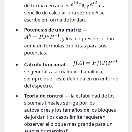
e
t
A
x
0
e
t
A
de forma cerrada es
, y
es
sencillo de calcular una vez que A se
escribe en forma de Jordan.
Potencias de una matriz
—
A
k
=
P
J
k
P
−
1
, y los bloques de Jordan
admiten fórmulas explícitas para sus
potencias.
f
(
A
)
=
P
f
(
J
)
P
−
1
Cálculo funcional
—
se generaliza a cualquier f analítica,
siempre que f esté definida en un entorno
del espectro.
Teoría de control
— la estabilidad de los
sistemas lineales se rige por los
autovalores
y
los tamaños de los bloques
de Jordan (los casos límite requieren
observar el bloque más grande para un
autovalor marginal).