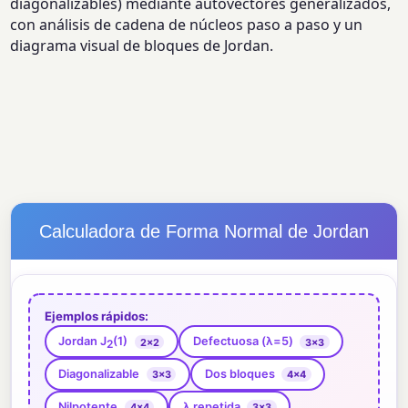
diagonalizables) mediante autovectores generalizados,
con análisis de cadena de núcleos paso a paso y un
diagrama visual de bloques de Jordan.
Calculadora de Forma Normal de Jordan
Ejemplos rápidos:
Jordan J
(1)
Defectuosa (λ=5)
2×2
3×3
2
Diagonalizable
Dos bloques
3×3
4×4
Nilpotente
λ repetida
4×4
3×3