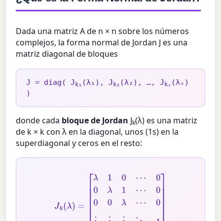
Dada una matriz A de n × n sobre los números
complejos, la forma normal de Jordan J es una
matriz diagonal de bloques
J = diag( J
(λ₁), J
(λ₂), …, J
(λₛ)
k₁
k₂
kₛ
)
donde cada
bloque de Jordan
J
(λ) es una matriz
k
de k × k con λ en la diagonal, unos (1s) en la
superdiagonal y ceros en el resto:
J
k
(
λ
)
=
[
λ
1
0
⋯
0
0
λ
1
⋯
0
0
0
λ
⋯
0
⋮
⋮
⋮
⋱
1
0
0
0
⋯
λ
]