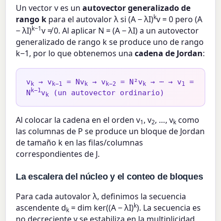
Un vector v es un
autovector generalizado de
k
rango k
para el autovalor λ si (A − λI)
v = 0 pero (A
k−1
− λI)
v ≠ 0. Al aplicar N = (A − λI) a un autovector
generalizado de rango k se produce uno de rango
k−1, por lo que obtenemos una
cadena de Jordan
:
v
→ v
= Nv
→ v
= N²v
→ ⋯ → v
=
k
k−1
k
k−2
k
1
k−1
N
v
(un autovector ordinario)
k
Al colocar la cadena en el orden v
, v
, …, v
como
1
2
k
las columnas de P se produce un bloque de Jordan
de tamaño k en las filas/columnas
correspondientes de J.
La escalera del núcleo y el conteo de bloques
Para cada autovalor λ, definimos la secuencia
k
ascendente d
= dim ker((A − λI)
). La secuencia es
k
no decreciente y se estabiliza en la multiplicidad