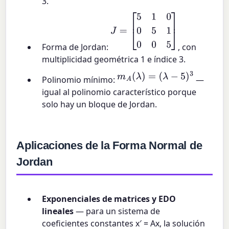
3.
J
=
[
5
1
0
0
5
1
0
0
5
]
Forma de Jordan:
, con
multiplicidad geométrica 1 e índice 3.
m
A
(
λ
)
=
(
λ
−
5
)
3
Polinomio mínimo:
—
igual al polinomio característico porque
solo hay un bloque de Jordan.
Aplicaciones de la Forma Normal de
Jordan
Exponenciales de matrices y EDO
lineales
— para un sistema de
coeficientes constantes x′ = Ax, la solución