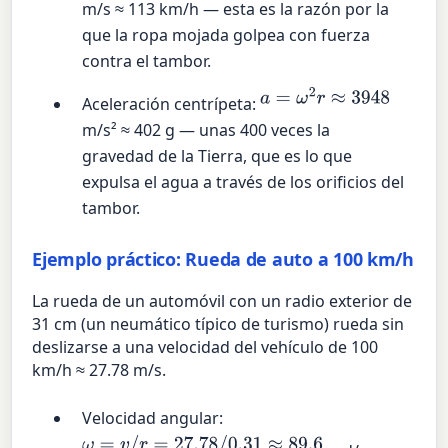
m/s ≈ 113 km/h — esta es la razón por la
que la ropa mojada golpea con fuerza
contra el tambor.
a
=
ω
2
r
≈
3948
Aceleración centrípeta:
m/s² ≈ 402 g — unas 400 veces la
gravedad de la Tierra, que es lo que
expulsa el agua a través de los orificios del
tambor.
Ejemplo práctico: Rueda de auto a 100 km/h
La rueda de un automóvil con un radio exterior de
31 cm (un neumático típico de turismo) rueda sin
deslizarse a una velocidad del vehículo de 100
km/h ≈ 27.78 m/s.
Velocidad angular:
ω
=
v
/
r
=
27.78
/
0.31
≈
89.6