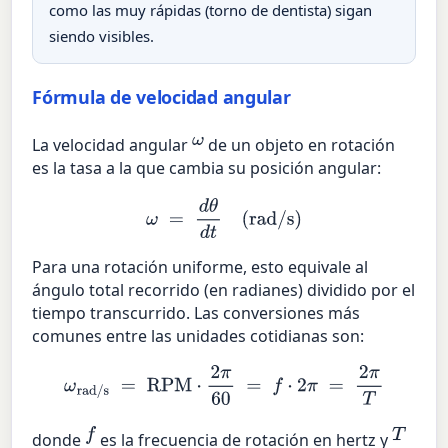
como las muy rápidas (torno de dentista) sigan
siendo visibles.
Fórmula de velocidad angular
ω
La velocidad angular
de un objeto en rotación
es la tasa a la que cambia su posición angular:
ω
=
d
θ
d
t
(rad/s)
Para una rotación uniforme, esto equivale al
ángulo total recorrido (en radianes) dividido por el
tiempo transcurrido. Las conversiones más
comunes entre las unidades cotidianas son:
ω
rad/s
=
RPM
⋅
2
π
60
=
f
⋅
2
π
=
2
π
T
f
T
donde
es la frecuencia de rotación en hertz y