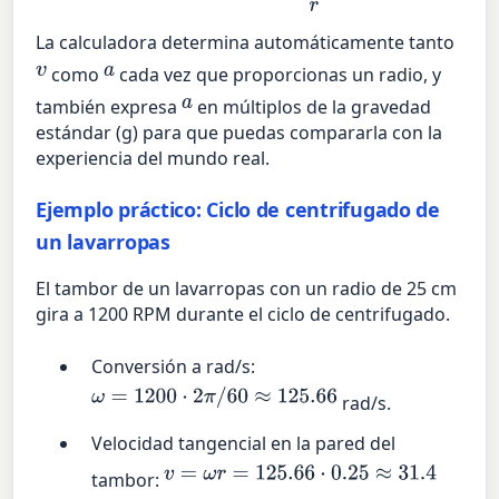
La calculadora determina automáticamente tanto
v
a
como
cada vez que proporcionas un radio, y
a
también expresa
en múltiplos de la gravedad
estándar (g) para que puedas compararla con la
experiencia del mundo real.
Ejemplo práctico: Ciclo de centrifugado de
un lavarropas
El tambor de un lavarropas con un radio de 25 cm
gira a 1200 RPM durante el ciclo de centrifugado.
Conversión a rad/s:
ω
=
1200
⋅
2
π
/
60
≈
125.66
rad/s.
Velocidad tangencial en la pared del
v
=
ω
r
=
125.66
⋅
0.25
≈
31.4
tambor: