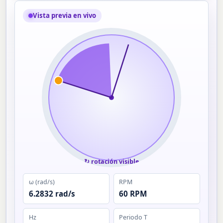
Vista previa en vivo
↻ rotación visible
ω (rad/s)
RPM
6.2832 rad/s
60 RPM
Hz
Periodo T