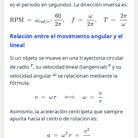
es el periodo en segundos. La dirección inversa es:
RPM
=
ω
rad/s
⋅
60
2
π
,
f
=
ω
2
π
,
T
=
2
π
ω
Relación entre el movimiento angular y el
lineal
Si un objeto se mueve en una trayectoria circular
r
v
de radio
, su velocidad lineal (tangencial)
y su
ω
velocidad angular
se relacionan mediante la
fórmula:
v
=
ω
r
⟺
ω
=
v
r
Asimismo, la aceleración centrípeta que siempre
apunta hacia el centro de rotación es:
a
=
ω
2
r
=
v
2
r