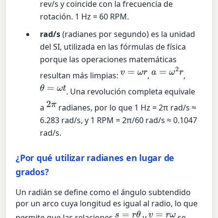
rev/s y coincide con la frecuencia de
rotación. 1 Hz = 60 RPM.
rad/s
(radianes por segundo) es la unidad
del SI, utilizada en las fórmulas de física
porque las operaciones matemáticas
v
=
ω
r
a
=
ω
2
r
resultan más limpias:
,
,
θ
=
ω
t
. Una revolución completa equivale
2
π
a
radianes, por lo que 1 Hz = 2π rad/s ≈
6.283 rad/s, y 1 RPM = 2π/60 rad/s ≈ 0.1047
rad/s.
¿Por qué utilizar radianes en lugar de
grados?
Un radián se define como el ángulo subtendido
por un arco cuya longitud es igual al radio, lo que
s
=
r
θ
v
=
r
ω
permite que las relaciones
y
se