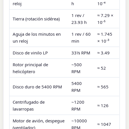
reloj
h
10⁻⁴
1 rev /
≈ 7.29 ×
Tierra (rotación sidérea)
23.93 h
10⁻⁵
Aguja de los minutos en
1 rev / 60
≈ 1.745
un reloj
min
× 10⁻³
Disco de vinilo LP
33⅓ RPM
≈ 3.49
Rotor principal de
~500
≈ 52
helicóptero
RPM
5400
Disco duro de 5400 RPM
≈ 565
RPM
Centrifugado de
~1200
≈ 126
lavarropas
RPM
Motor de avión, despegue
~10000
≈ 1047
(ventilador)
RPM