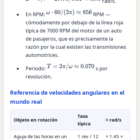
rad/s.
ω
⋅
60
/
(
2
π
)
≈
856
En RPM:
RPM —
cómodamente por debajo de la línea roja
típica de 7000 RPM del motor de un auto
de pasajeros, que es precisamente la
razón por la cual existen las transmisiones
automotrices.
T
=
2
π
/
ω
≈
0.070
Periodo:
s por
revolución.
Referencia de velocidades angulares en el
mundo real
Tasa
Objeto en rotación
≈ rad/s
típica
Aguja de las horas en un
1 rev / 12
≈ 1.45 ×