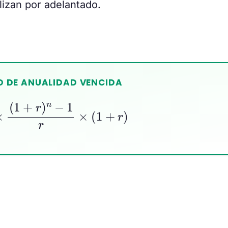
lizan por adelantado.
O DE ANUALIDAD VENCIDA
C
×
(
1
+
r
)
n
−
1
r
×
(
1
+
r
)