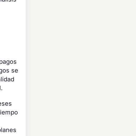
 pagos
gos se
alidad
.
eses
 tiempo
planes