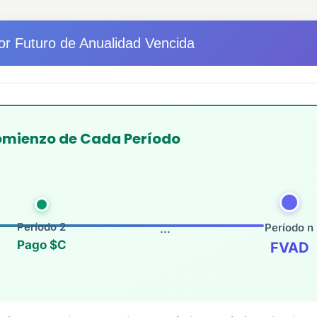
or Futuro de Anualidad Vencida
omienzo de Cada Período
Período 2
Período n
...
Pago $C
FVAD