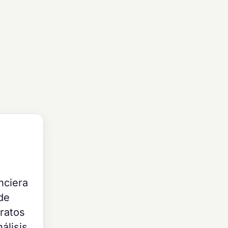
nciera
de
tratos
álisis