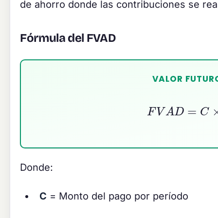
de ahorro donde las contribuciones se rea
Fórmula del FVAD
VALOR FUTUR
F
V
A
D
=
Donde:
C
= Monto del pago por período