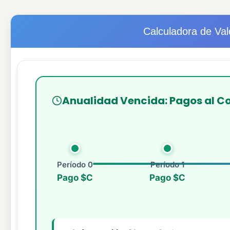
Calculadora de Val
Anualidad Vencida: Pagos al C
Período 0
Período 1
Pago $C
Pago $C