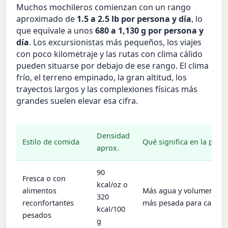
Muchos mochileros comienzan con un rango
aproximado de
1.5 a 2.5 lb por persona y día
, lo
que equivale a unos
680 a 1,130 g por persona y
día
. Los excursionistas más pequeños, los viajes
con poco kilometraje y las rutas con clima cálido
pueden situarse por debajo de ese rango. El clima
frío, el terreno empinado, la gran altitud, los
trayectos largos y las complexiones físicas más
grandes suelen elevar esa cifra.
Densidad
Estilo de comida
Qué significa en la práct
aprox.
90
Fresca o con
kcal/oz o
alimentos
Más agua y volumen; sa
320
reconfortantes
más pesada para cargas 
kcal/100
pesados
g