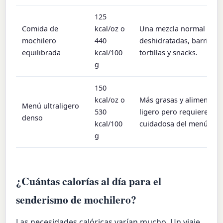
125
Comida de
kcal/oz o
Una mezcla normal de 
mochilero
440
deshidratadas, barritas, 
equilibrada
kcal/100
tortillas y snacks.
g
150
kcal/oz o
Más grasas y alimentos 
Menú ultraligero
530
ligero pero requiere una
denso
kcal/100
cuidadosa del menú.
g
¿Cuántas calorías al día para el
senderismo de mochilero?
Las necesidades calóricas varían mucho. Un viaje