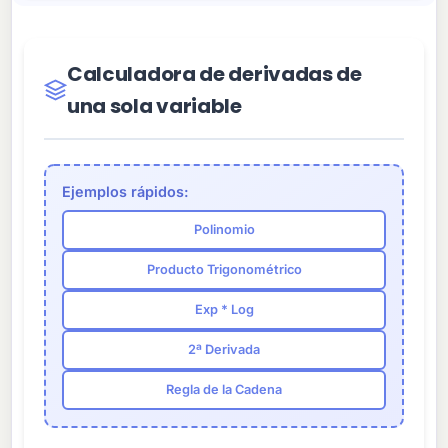
Calculadora de derivadas de
una sola variable
Ejemplos rápidos:
Polinomio
Producto Trigonométrico
Exp * Log
2ª Derivada
Regla de la Cadena