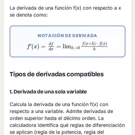
La derivada de una función f(x) con respecto a x
se denota como:
NOTACIÓN DE DERIVADA
f
′
(
x
)
=
d
f
d
x
−
=
f
lim
(
x
)
h
h
→
0
f
(
x
+
h
)
Tipos de derivadas compatibles
1. Derivada de una sola variable
Calcula la derivada de una función f(x) con
respecto a una variable. Admite derivadas de
orden superior hasta el décimo orden. La
calculadora identifica qué reglas de diferenciación
se aplican (regla de la potencia, regla del