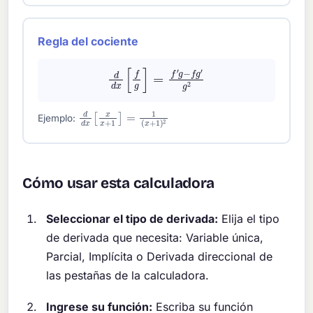
Regla del cociente
d
d
x
[
f
g
]
=
f
′
g
−
f
g
′
g
2
d
d
x
[
x
x
+
1
]
=
1
(
x
+
1
)
2
Ejemplo:
Cómo usar esta calculadora
Seleccionar el tipo de derivada:
Elija el tipo
de derivada que necesita: Variable única,
Parcial, Implícita o Derivada direccional de
las pestañas de la calculadora.
Ingrese su función:
Escriba su función