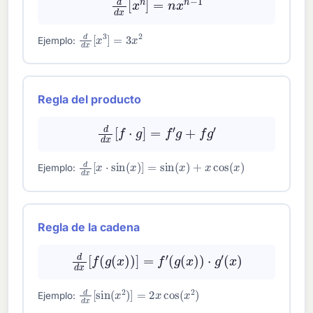
d
d
x
[
x
3
]
=
3
x
2
Ejemplo:
Regla del producto
d
d
x
[
f
⋅
g
]
=
f
′
g
+
f
g
′
d
d
x
[
x
⋅
sin
(
x
)
]
=
sin
(
x
)
+
x
cos
(
x
)
Ejemplo:
Regla de la cadena
d
d
x
[
f
(
g
(
x
)
)
]
=
f
′
(
g
(
x
)
)
⋅
g
′
(
x
)
d
d
x
[
sin
(
x
2
)
]
=
2
x
cos
(
x
2
)
Ejemplo: