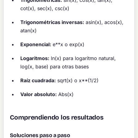
cot(x), sec(x), csc(x)
Trigonométricas inversas:
asin(x), acos(x),
atan(x)
Exponencial:
e**x o exp(x)
Logaritmos:
ln(x) para logaritmo natural,
log(x, base) para otras bases
Raíz cuadrada:
sqrt(x) o x**(1/2)
Valor absoluto:
Abs(x)
Comprendiendo los resultados
Soluciones paso a paso