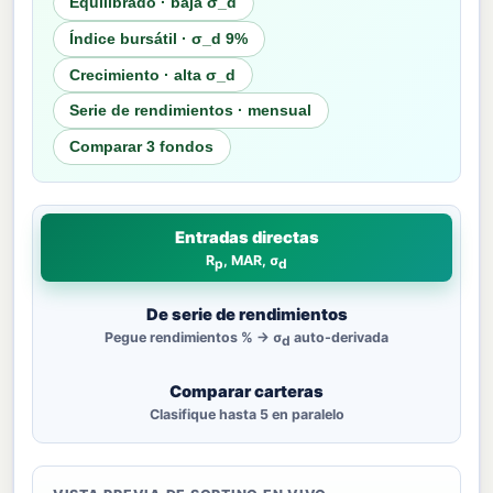
Equilibrado · baja σ_d
Índice bursátil · σ_d 9%
Crecimiento · alta σ_d
Serie de rendimientos · mensual
Comparar 3 fondos
Entradas directas
R
, MAR, σ
p
d
De serie de rendimientos
Pegue rendimientos % → σ
auto-derivada
d
Comparar carteras
Clasifique hasta 5 en paralelo