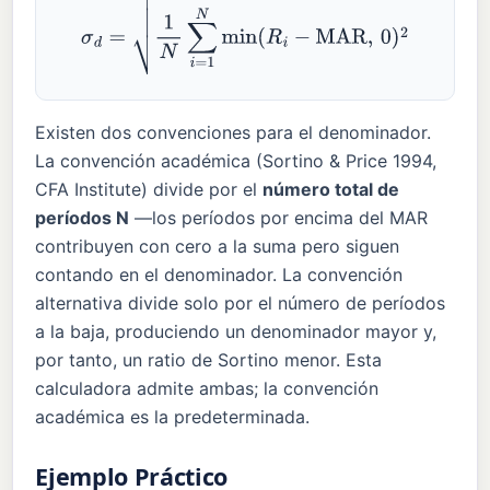
σ
d
=
1
N
∑
i
=
1
N
min
(
R
i
−
MAR
,
0
)
2
Existen dos convenciones para el denominador.
La convención académica (Sortino & Price 1994,
CFA Institute) divide por el
número total de
períodos N
—los períodos por encima del MAR
contribuyen con cero a la suma pero siguen
contando en el denominador. La convención
alternativa divide solo por el número de períodos
a la baja, produciendo un denominador mayor y,
por tanto, un ratio de Sortino menor. Esta
calculadora admite ambas; la convención
académica es la predeterminada.
Ejemplo Práctico