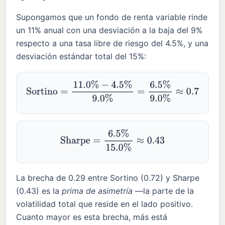
Supongamos que un fondo de renta variable rinde
un 11% anual con una desviación a la baja del 9%
respecto a una tasa libre de riesgo del 4.5%, y una
desviación estándar total del 15%:
Sortino
=
11.0
%
−
4.5
%
9.0
%
=
6.5
%
9.0
%
≈
0.72
Sharpe
=
6.5
%
15.0
%
≈
0.43
La brecha de 0.29 entre Sortino (0.72) y Sharpe
(0.43) es la
prima de asimetría
—la parte de la
volatilidad total que reside en el lado positivo.
Cuanto mayor es esta brecha, más está