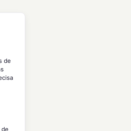
s de
as
ecisa
 de