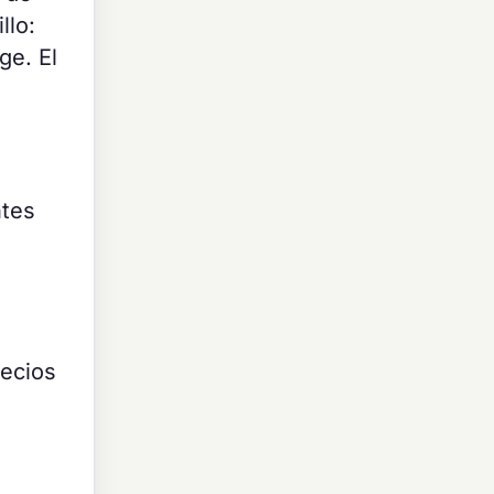
llo:
ge. El
ntes
recios