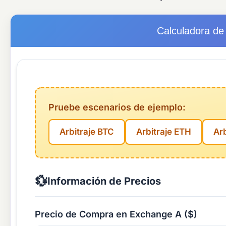
Calculadora de
Pruebe escenarios de ejemplo:
Arbitraje BTC
Arbitraje ETH
Ar
💱
Información de Precios
Precio de Compra en Exchange A ($)