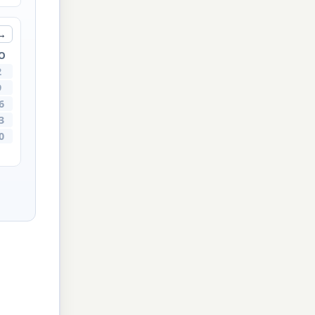
→
O
2
9
6
3
0