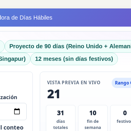
dora de Días Hábiles
Proyecto de 90 días (Reino Unido + Aleman
Singapur)
12 meses (sin días festivos)
VISTA PREVIA EN VIVO
Rango
21
ización
31
10
0
días
fin de
festiv
el conteo
totales
semana