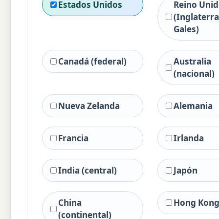
Estados Unidos
Reino Uni
(Inglaterra
Gales)
Canadá (federal)
Australia
(nacional)
Nueva Zelanda
Alemania
Francia
Irlanda
India (central)
Japón
China
Hong Kon
(continental)