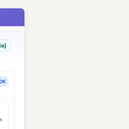
ia)
 OK
os