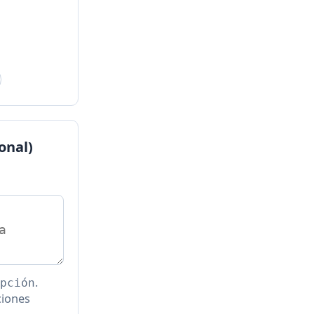
onal)
.
pción
ciones