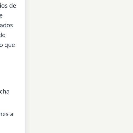
ios de
e
zados
do
vo que
echa
nes a