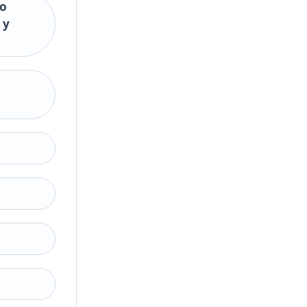
do
 y
g