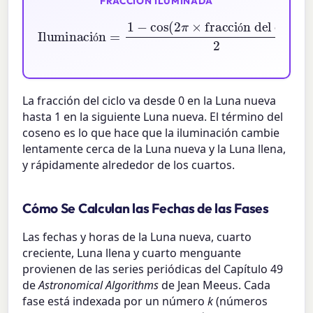
FRACCIÓN ILUMINADA
Iluminación
fracción del ciclo
=
1
−
)
cos
2
×
100
(
2
π
×
%
ó
ó
La fracción del ciclo va desde 0 en la Luna nueva
hasta 1 en la siguiente Luna nueva. El término del
coseno es lo que hace que la iluminación cambie
lentamente cerca de la Luna nueva y la Luna llena,
y rápidamente alrededor de los cuartos.
Cómo Se Calculan las Fechas de las Fases
Las fechas y horas de la Luna nueva, cuarto
creciente, Luna llena y cuarto menguante
provienen de las series periódicas del Capítulo 49
de
Astronomical Algorithms
de Jean Meeus. Cada
fase está indexada por un número
k
(números