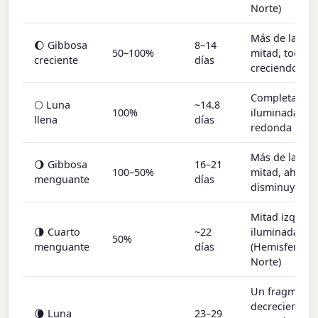
Norte)
Más de la
🌔 Gibbosa
8–14
50–100%
mitad, todaví
creciente
días
creciendo
Completamen
🌕 Luna
~14.8
100%
iluminada y
llena
días
redonda
Más de la
🌖 Gibbosa
16–21
100–50%
mitad, ahora
menguante
días
disminuyend
Mitad izquier
🌗 Cuarto
~22
iluminada
50%
menguante
días
(Hemisferio
Norte)
Un fragment
decreciente
🌘 Luna
23–29