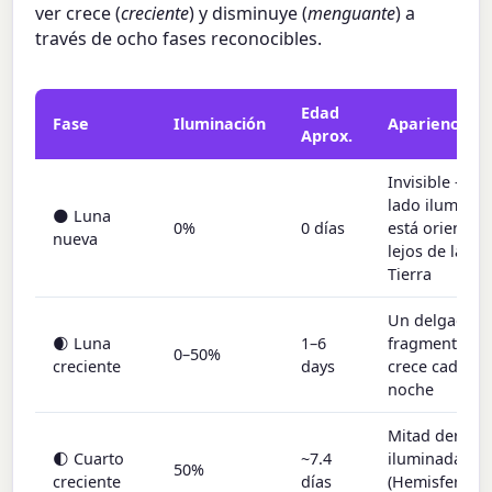
ver crece (
creciente
) y disminuye (
menguante
) a
través de ocho fases reconocibles.
Edad
Fase
Iluminación
Apariencia
Aprox.
Invisible — el
lado ilumina
🌑 Luna
0%
0 días
está orientad
nueva
lejos de la
Tierra
Un delgado
🌒 Luna
1–6
fragmento qu
0–50%
creciente
days
crece cada
noche
Mitad derech
🌓 Cuarto
~7.4
iluminada
50%
creciente
días
(Hemisferio