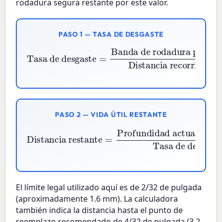
rodadura segura restante por este valor.
PASO 1 — TASA DE DESGASTE
Banda de rodadura perdida
Tasa de desgaste
Distancia recorrida
=
PASO 2 — VIDA ÚTIL RESTANTE
Profundidad actual
Distancia restante
−
Límite legal
Tasa de desgaste
=
í
El límite legal utilizado aquí es de 2/32 de pulgada
(aproximadamente 1.6 mm). La calculadora
también indica la distancia hasta el punto de
reemplazo recomendado de 4/32 de pulgada (3.2