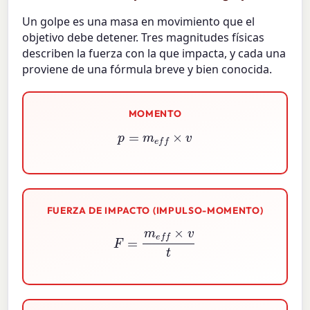
Un golpe es una masa en movimiento que el
objetivo debe detener. Tres magnitudes físicas
describen la fuerza con la que impacta, y cada una
proviene de una fórmula breve y bien conocida.
MOMENTO
p
=
m
e
f
×
v
FUERZA DE IMPACTO (IMPULSO-MOMENTO)
F
=
m
e
f
×
v
t