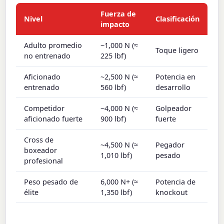
Fuerza de
Nivel
Clasificación
impacto
Adulto promedio
~1,000 N (≈
Toque ligero
no entrenado
225 lbf)
Aficionado
~2,500 N (≈
Potencia en
entrenado
560 lbf)
desarrollo
Competidor
~4,000 N (≈
Golpeador
aficionado fuerte
900 lbf)
fuerte
Cross de
~4,500 N (≈
Pegador
boxeador
1,010 lbf)
pesado
profesional
Peso pesado de
6,000 N+ (≈
Potencia de
élite
1,350 lbf)
knockout