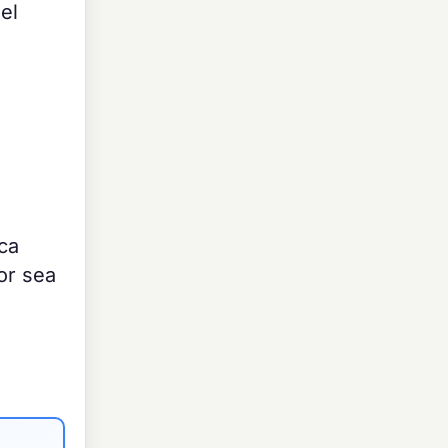
el
ca
or sea