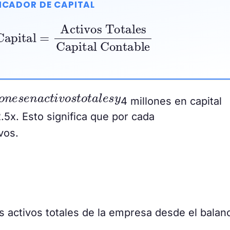
ICADOR DE CAPITAL
=
Activos Totales
Capital Contable
o
n
e
s
e
n
a
c
t
i
v
o
s
t
o
t
a
l
e
s
y
4 millones en capital
2.5x. Esto significa que por cada
vos.
s activos totales de la empresa desde el balan