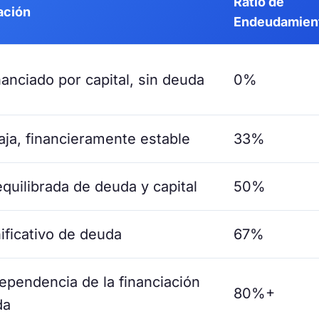
Ratio de
ación
Endeudamien
anciado por capital, sin deuda
0%
ja, financieramente estable
33%
quilibrada de deuda y capital
50%
ificativo de deuda
67%
ependencia de la financiación
80%+
da