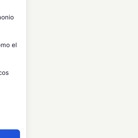
monio
omo el
cos