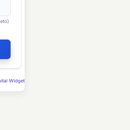
neto)
ital Widget