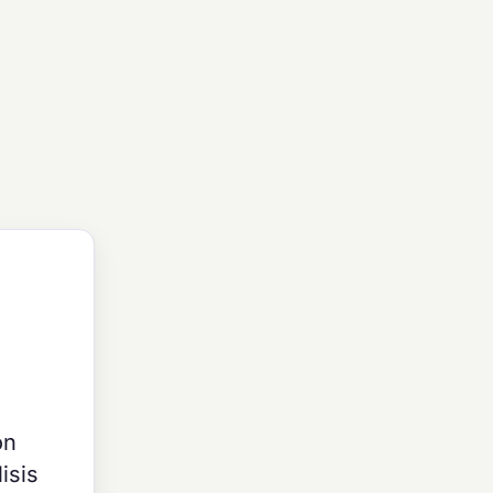
on
isis