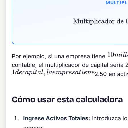
MULTIPL
Multiplicador de Capital
10
m
i
l
l
Por ejemplo, si una empresa tiene
contable, el multiplicador de capital sería 
1
d
e
c
a
p
i
t
a
l
,
l
a
e
m
p
r
e
s
a
t
i
e
n
e
2.50 en acti
Cómo usar esta calculadora
Ingrese Activos Totales:
Introduzca lo
general.