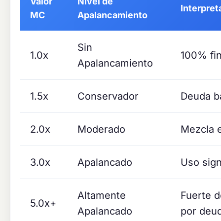
Valor
Nivel de
Interpret
MC
Apalancamiento
Sin
1.0x
100% fin
Apalancamiento
1.5x
Conservador
Deuda ba
2.0x
Moderado
Mezcla e
3.0x
Apalancado
Uso sign
Altamente
Fuerte d
5.0x+
Apalancado
por deu