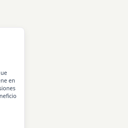
que
ene en
siones
neficio