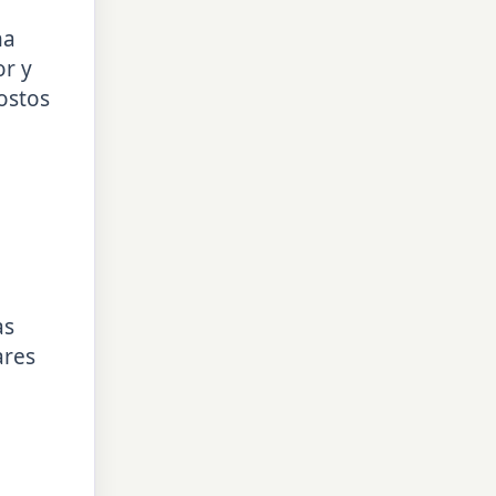
na
or y
ostos
as
ares