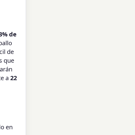
 3% de
ballo
cil de
s que
tarán
te a
22
do en