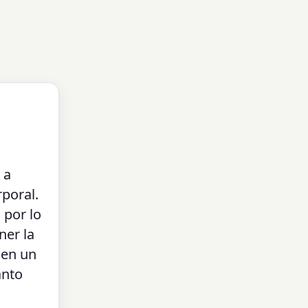
 a
poral.
 por lo
ner la
 en un
ánto