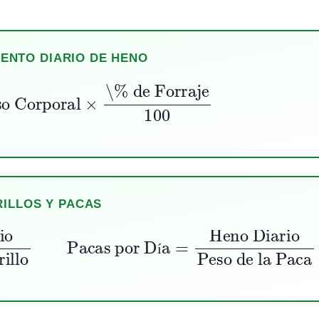
ENTO DIARIO DE HENO
 Corporal
×
\% de Forraje
100
RILLOS Y PACAS
o
Peso de la Paca
Peso del Librillo
Pacas por Día
=
í