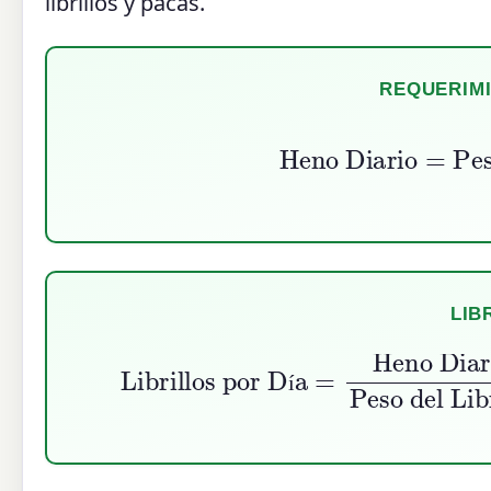
librillos y pacas.
REQUERIMI
Heno Diario
=
Peso
LIB
Librillos por Día
=
Heno Diari
Heno Diario
í