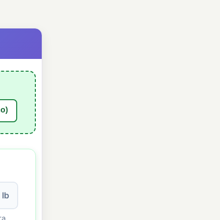
co)
lb
ra