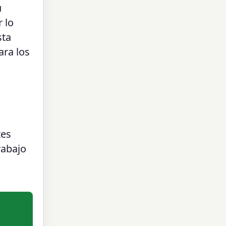
u
 lo
sta
ara los
tes
rabajo