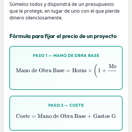
Súmelos todos y dispondrá de un presupuesto
que le protege, en lugar de uno con el que pierde
dinero silenciosamente.
Fórmula para fijar el precio de un proyecto
PASO 1 — MANO DE OBRA BASE
Margen de contingencia \%
Mano de Obra Base
=
Horas
100
×
(
1
)
+
×
Tarifa por hora
PASO 2 — COSTE
Coste
=
Mano de Obra Base
Gastos Generales
+
Gastos
+