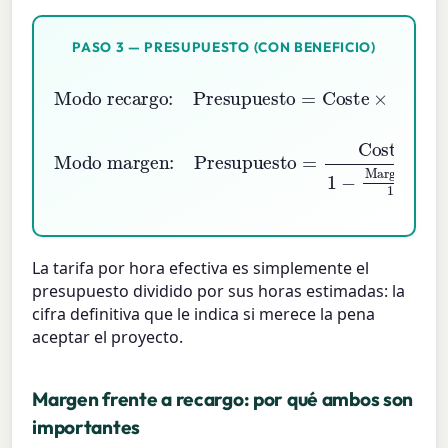
PASO 3 — PRESUPUESTO (CON BENEFICIO)
Modo recargo:
Presupuesto
Recargo \%
100
=
)
Coste
×
(
1
+
Modo margen:
Presupuesto
Margen \%
100
=
Coste
1
−
La tarifa por hora efectiva es simplemente el
presupuesto dividido por sus horas estimadas: la
cifra definitiva que le indica si merece la pena
aceptar el proyecto.
Margen frente a recargo: por qué ambos son
importantes