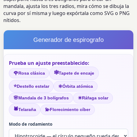
mandala, ajusta los tres radios, mira cómo se dibuja la
curva por sí misma y luego expórtala como SVG o PNG
nítidos.
Generador de espirografo
Prueba un ajuste preestablecido:
🕸
🌹
Rosa clásica
Tapete de encaje
⭐
⚛
Destello estelar
Órbita atómica
🌸
☀
Mandala de 3 bolígrafos
Ráfaga solar
🕷
💫
Telaraña
Florecimiento cíber
Modo de rodamiento