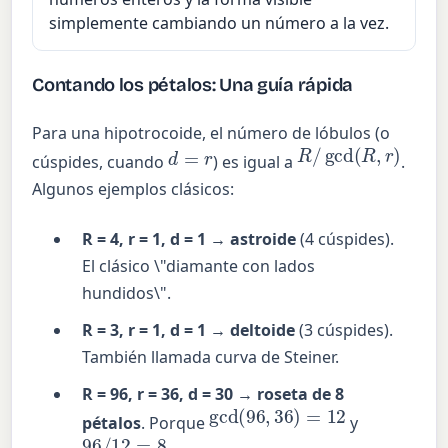
simplemente cambiando un número a la vez.
Contando los pétalos: Una guía rápida
Para una hipotrocoide, el número de lóbulos (o
R
/
gcd
(
R
,
r
)
d
=
r
cúspides, cuando
) es igual a
.
Algunos ejemplos clásicos:
R = 4, r = 1, d = 1 → astroide
(4 cúspides).
El clásico \"diamante con lados
hundidos\".
R = 3, r = 1, d = 1 → deltoide
(3 cúspides).
También llamada curva de Steiner.
R = 96, r = 36, d = 30 → roseta de 8
gcd
(
96
,
36
)
=
12
pétalos
. Porque
y
96
/
12
=
8