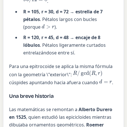
.
R = 105, r = 30, d = 72 → estrella de 7
pétalos
. Pétalos largos con bucles
d
>
r
(porque
).
R = 120, r = 45, d = 48 → encaje de 8
lóbulos
. Pétalos ligeramente curtados
entrelazándose entre sí.
Para una epitrocoide se aplica la misma fórmula
R
/
gcd
(
R
,
r
)
con la geometría \"exterior\":
d
=
r
cúspides apuntando hacia afuera cuando
.
Una breve historia
Las matemáticas se remontan a
Alberto Durero
en 1525
, quien estudió las epicicloides mientras
dibujaba ornamentos geométricos.
Roemer