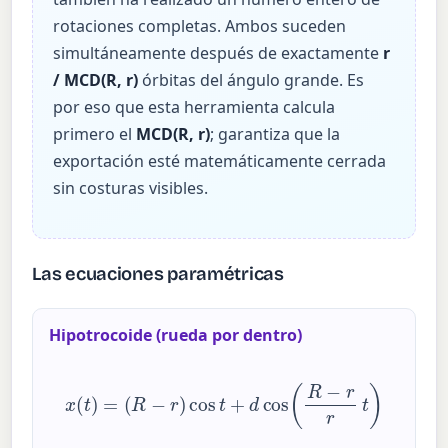
rotaciones completas. Ambos suceden
simultáneamente después de exactamente
r
/ MCD(R, r)
órbitas del ángulo grande. Es
por eso que esta herramienta calcula
primero el
MCD(R, r)
; garantiza que la
exportación esté matemáticamente cerrada
sin costuras visibles.
Las ecuaciones paramétricas
Hipotrocoide (rueda por dentro)
x
(
t
)
=
(
R
−
r
)
cos
t
+
d
cos
(
R
−
r
r
t
)