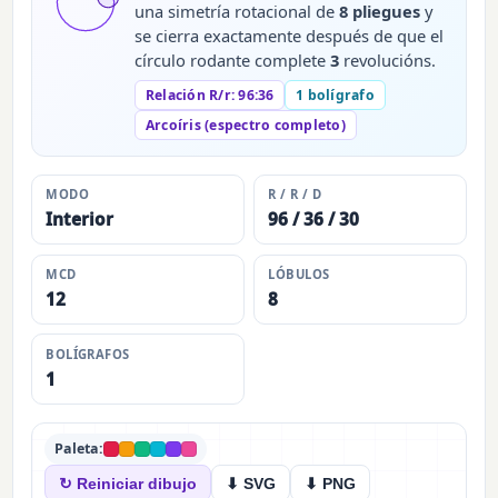
una simetría rotacional de
8 pliegues
y
se cierra exactamente después de que el
círculo rodante complete
3
revolucións.
Relación R/r: 96:36
1 bolígrafo
Arcoíris (espectro completo)
MODO
R / R / D
Interior
96 / 36 / 30
MCD
LÓBULOS
12
8
BOLÍGRAFOS
1
Paleta:
↻ Reiniciar dibujo
⬇ SVG
⬇ PNG