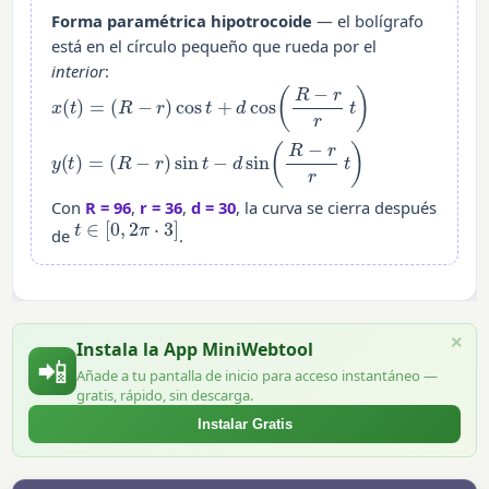
Forma paramétrica hipotrocoide
— el bolígrafo
está en el círculo pequeño que rueda por el
interior
:
x
(
t
)
=
(
R
−
r
)
cos
t
+
d
cos
(
R
−
r
r
t
)
y
(
t
)
=
(
R
−
r
)
sin
t
−
d
sin
(
R
−
r
r
t
)
Con
R = 96
,
r = 36
,
d = 30
, la curva se cierra después
t
∈
[
0
,
2
π
⋅
3
]
de
.
×
Instala la App MiniWebtool
📲
Añade a tu pantalla de inicio para acceso instantáneo —
gratis, rápido, sin descarga.
Instalar Gratis