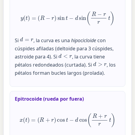
y
(
t
)
=
(
R
−
r
)
sin
t
−
d
sin
(
R
−
r
r
t
)
d
=
r
Si
, la curva es una
hipocicloide
con
cúspides afiladas (deltoide para 3 cúspides,
d
<
r
astroide para 4). Si
, la curva tiene
d
>
r
pétalos redondeados (curtada). Si
, los
pétalos forman bucles largos (prolada).
Epitrocoide (rueda por fuera)
x
(
t
)
=
(
R
+
r
)
cos
t
−
d
cos
(
R
+
r
r
t
)