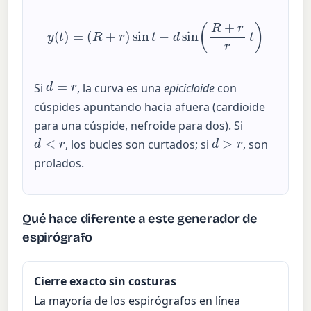
y
(
t
)
=
(
R
+
r
)
sin
t
−
d
sin
(
R
+
r
r
t
)
d
=
r
Si
, la curva es una
epicicloide
con
cúspides apuntando hacia afuera (cardioide
para una cúspide, nefroide para dos). Si
d
<
r
d
>
r
, los bucles son curtados; si
, son
prolados.
Qué hace diferente a este generador de
espirógrafo
Cierre exacto sin costuras
La mayoría de los espirógrafos en línea