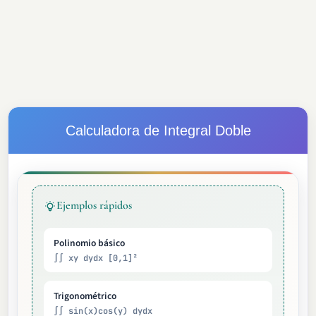
Calculadora de Integral Doble
Ejemplos rápidos
Polinomio básico
∫∫ xy dydx [0,1]²
Trigonométrico
∫∫ sin(x)cos(y) dydx