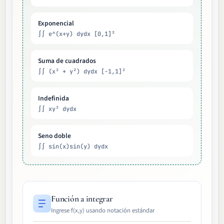
Exponencial
∫∫ e^(x+y) dydx [0,1]²
Suma de cuadrados
∫∫ (x² + y²) dydx [-1,1]²
Indefinida
∫∫ xy² dydx
Seno doble
∫∫ sin(x)sin(y) dydx
Función a integrar
Ingrese f(x,y) usando notación estándar