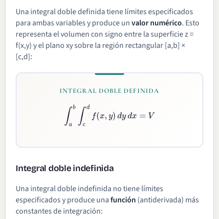
Una integral doble definida tiene límites especificados
para ambas variables y produce un
valor numérico
. Esto
representa el volumen con signo entre la superficie z =
f(x,y) y el plano xy sobre la región rectangular [a,b] ×
[c,d]:
INTEGRAL DOBLE DEFINIDA
∫
a
b
∫
c
d
f
(
x
,
y
)
d
y
d
x
=
V
Integral doble indefinida
Una integral doble indefinida no tiene límites
especificados y produce una
función
(antiderivada) más
constantes de integración: