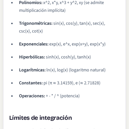
Polinomios:
x^2, x*y, x^3 + y^2, xy (se admite
multiplicación implícita)
Trigonométricas:
sin(x), cos(y), tan(x), sec(x),
csc(x), cot(x)
Exponenciales:
exp(x), e^x, exp(x+y), exp(x*y)
Hiperbólicas:
sinh(x), cosh(y), tanh(x)
Logarítmicas:
ln(x), log(x) (logaritmo natural)
Constantes:
pi (π ≈ 3.14159), e (≈ 2.71828)
Operaciones:
+ - * / ^ (potencia)
Límites de integración