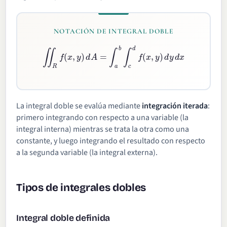
NOTACIÓN DE INTEGRAL DOBLE
∬
R
f
(
x
,
y
)
d
A
=
∫
a
b
∫
c
d
f
(
x
,
y
)
d
y
d
x
La integral doble se evalúa mediante
integración iterada
:
primero integrando con respecto a una variable (la
integral interna) mientras se trata la otra como una
constante, y luego integrando el resultado con respecto
a la segunda variable (la integral externa).
Tipos de integrales dobles
Integral doble definida