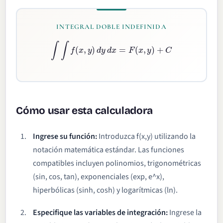
INTEGRAL DOBLE INDEFINIDA
∫
∫
f
(
x
,
y
)
d
y
d
x
=
F
(
x
,
y
)
+
C
Cómo usar esta calculadora
Ingrese su función:
Introduzca f(x,y) utilizando la
notación matemática estándar. Las funciones
compatibles incluyen polinomios, trigonométricas
(sin, cos, tan), exponenciales (exp, e^x),
hiperbólicas (sinh, cosh) y logarítmicas (ln).
Especifique las variables de integración:
Ingrese la