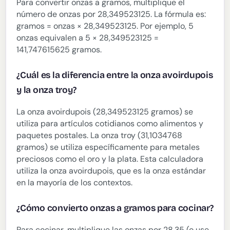
Para convertir onzas a gramos, multiplique el
número de onzas por 28,349523125. La fórmula es:
gramos = onzas × 28,349523125. Por ejemplo, 5
onzas equivalen a 5 × 28,349523125 =
141,747615625 gramos.
¿Cuál es la diferencia entre la onza avoirdupois
y la onza troy?
La onza avoirdupois (28,349523125 gramos) se
utiliza para artículos cotidianos como alimentos y
paquetes postales. La onza troy (31,1034768
gramos) se utiliza específicamente para metales
preciosos como el oro y la plata. Esta calculadora
utiliza la onza avoirdupois, que es la onza estándar
en la mayoría de los contextos.
¿Cómo convierto onzas a gramos para cocinar?
Para cocinar, multiplique las onzas por 28,35 (o use