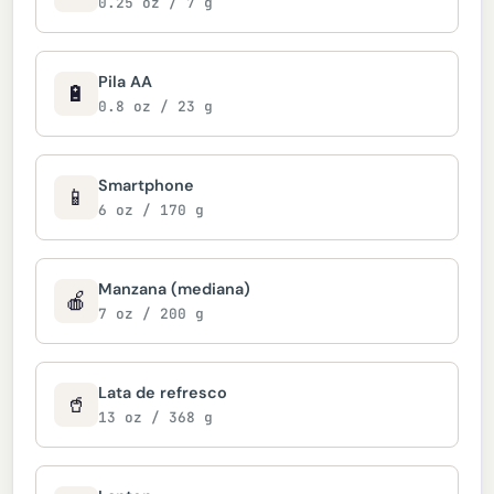
0.25 oz / 7 g
Pila AA
🔋
0.8 oz / 23 g
Smartphone
📱
6 oz / 170 g
Manzana (mediana)
🍎
7 oz / 200 g
Lata de refresco
🥤
13 oz / 368 g