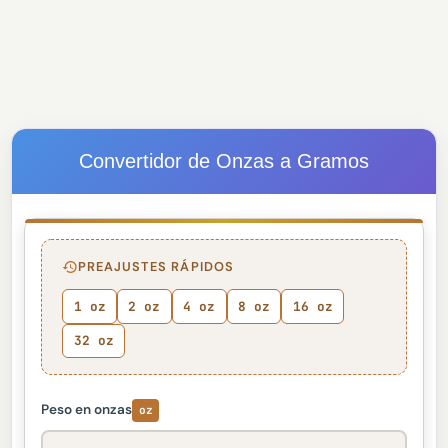
Convertidor de Onzas a Gramos
PREAJUSTES RÁPIDOS
1 oz
2 oz
4 oz
8 oz
16 oz
32 oz
Peso en onzas
oz