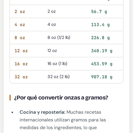
2 oz
2 oz
56.7 g
4 oz
4 oz
113.4 g
8 oz
8 oz (1/2 lb)
226.8 g
12 oz
12 oz
340.19 g
16 oz
16 oz (1 lb)
453.59 g
32 oz
32 oz (2 lb)
907.18 g
¿Por qué convertir onzas a gramos?
Cocina y repostería:
Muchas recetas
internacionales utilizan gramos para las
medidas de los ingredientes, lo que