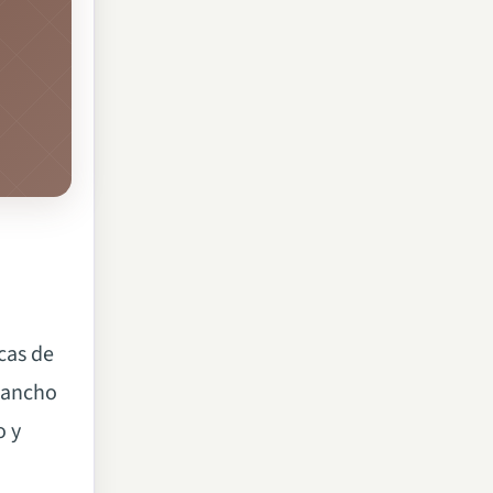
rcas de
l ancho
o y