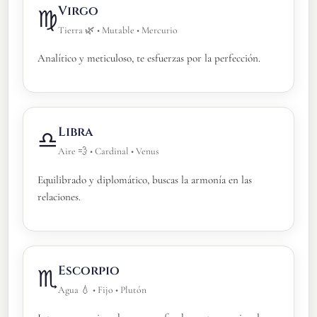
Virgo
♍
Tierra 🌿 • Mutable • Mercurio
Analítico y meticuloso, te esfuerzas por la perfección.
Libra
♎
Aire 💨 • Cardinal • Venus
Equilibrado y diplomático, buscas la armonía en las
relaciones.
Escorpio
♏
Agua 💧 • Fijo • Plutón