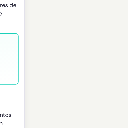
ores de
e
untos
n