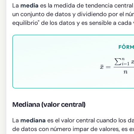
La
media
es la medida de tendencia central 
un conjunto de datos y dividiendo por el nú
equilibrio" de los datos y es sensible a cada v
FÓRM
x
¯
=
∑
i
=
1
Mediana (valor central)
La
mediana
es el valor central cuando los 
de datos con número impar de valores, es e