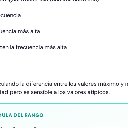
ecuencia
uencia más alta
en la frecuencia más alta
culando la diferencia entre los valores máximo y 
d pero es sensible a los valores atípicos.
MULA DEL RANGO
go
=
x
m
a
x
−
x
m
i
n