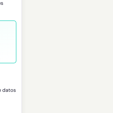
es
e datos