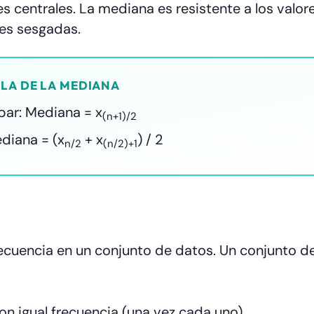
s centrales. La mediana es resistente a los valor
nes sesgadas.
LA DE LA MEDIANA
par: Mediana = x
(n+1)/2
ediana = (x
+ x
) / 2
n/2
(n/2)+1
ecuencia en un conjunto de datos. Un conjunto d
n igual frecuencia (una vez cada uno)