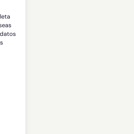
leta
 seas
 datos
os