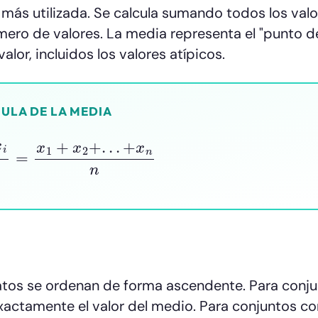
más utilizada. Se calcula sumando todos los val
mero de valores. La media representa el "punto d
alor, incluidos los valores atípicos.
ULA DE LA MEDIA
n
x
i
n
=
x
1
+
x
2
+
.
.
.
+
x
n
n
datos se ordenan de forma ascendente. Para conj
xactamente el valor del medio. Para conjuntos co