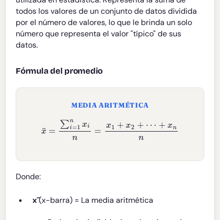
todos los valores de un conjunto de datos dividida
por el número de valores, lo que le brinda un solo
número que representa el valor "típico" de sus
datos.
Fórmula del promedio
MEDIA ARITMÉTICA
x
¯
=
∑
i
=
1
n
x
i
n
=
x
1
+
x
2
+
⋯
+
x
n
n
Donde:
x̄
(x-barra) = La media aritmética