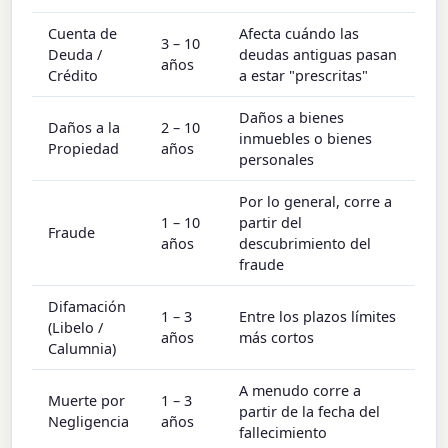
Cuenta de
Afecta cuándo las
3 – 10
Deuda /
deudas antiguas pasan
años
Crédito
a estar "prescritas"
Daños a bienes
Daños a la
2 – 10
inmuebles o bienes
Propiedad
años
personales
Por lo general, corre a
1 – 10
partir del
Fraude
años
descubrimiento del
fraude
Difamación
1 – 3
Entre los plazos límites
(Libelo /
años
más cortos
Calumnia)
A menudo corre a
Muerte por
1 – 3
partir de la fecha del
Negligencia
años
fallecimiento