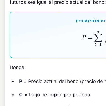
futuros sea igual al precio actual del bono:
ECUACIÓN D
P
=
∑
t
=
1
Donde:
P
= Precio actual del bono (precio de
C
= Pago de cupón por período