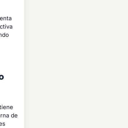
ienta
ctiva
ando
o
tiene
erna de
es