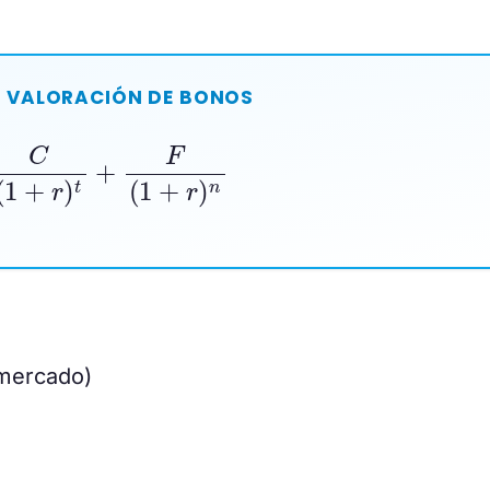
E VALORACIÓN DE BONOS
n
C
(
1
+
r
)
t
+
F
(
1
+
r
)
n
 mercado)