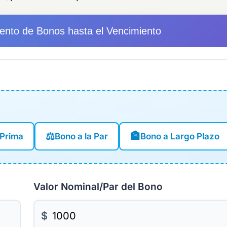
ento de Bonos hasta el Vencimiento
⚖️
🏦
 Prima
Bono a la Par
Bono a Largo Plazo
Valor Nominal/Par del Bono
$