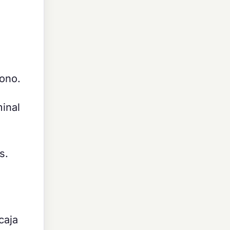
bono.
minal
s.
caja