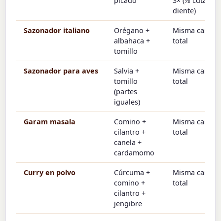
picado
3× (⅛ cdta ≈ 1
diente)
Sazonador italiano
Orégano +
Misma cantid
albahaca +
total
tomillo
Sazonador para aves
Salvia +
Misma cantid
tomillo
total
(partes
iguales)
Garam masala
Comino +
Misma cantid
cilantro +
total
canela +
cardamomo
Curry en polvo
Cúrcuma +
Misma cantid
comino +
total
cilantro +
jengibre