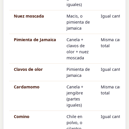
iguales)
Nuez moscada
Macis, o
Igual cantida
pimienta de
Jamaica
Pimienta de Jamaica
Canela +
Misma cantid
clavos de
total
olor + nuez
moscada
Clavos de olor
Pimienta de
Igual cantida
Jamaica
Cardamomo
Canela +
Misma cantid
jengibre
total
(partes
iguales)
Comino
Chile en
Igual cantida
polvo, o
cilantro