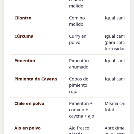
molido
Cilantro
Comino
Igual cantida
molido
Cúrcuma
Curry en
Igual cantida
polvo
(para color +
terrosidad)
Pimentón
Pimentón
Igual cantida
ahumado
Pimienta de Cayena
Copos de
Igual cantida
pimiento
rojo
Chile en polvo
Pimentón +
Misma cantid
comino +
total
cayena + ajo
Ajo en polvo
Ajo fresco
Aproximadam