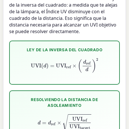
de la inversa del cuadrado: a medida que te alejas
de la lámpara, el Índice UV disminuye con el
cuadrado de la distancia. Eso significa que la
distancia necesaria para alcanzar un UVI objetivo
se puede resolver directamente.
LEY DE LA INVERSA DEL CUADRADO
UVI
(
d
)
=
UVI
ref
×
(
d
ref
d
)
2
RESOLVIENDO LA DISTANCIA DE
ASOLEAMIENTO
d
=
d
ref
×
UVI
ref
UVI
target