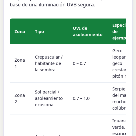
base de una iluminación UVB segura.
Especies
UVI de
Zona
Tipo
de
asoleamiento
ejemplo
Geco
Crepuscular /
leopardo,
Zona
habitante de
0 – 0.7
geco
1
la sombra
crestado,
pitón real
Serpiente
Sol parcial /
Zona
del maíz,
asoleamiento
0.7 – 1.0
2
muchos
ocasional
colúbridos
Iguana
verde,
escinco de