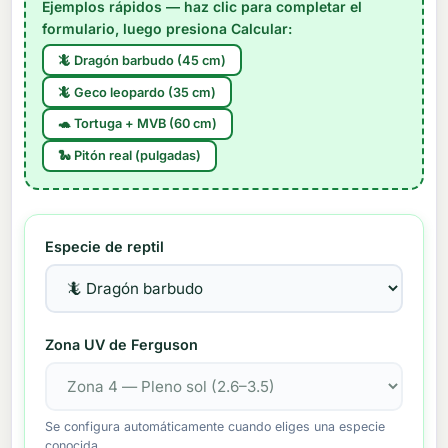
Ejemplos rápidos — haz clic para completar el
formulario, luego presiona Calcular:
🦎 Dragón barbudo (45 cm)
🦎 Geco leopardo (35 cm)
🐢 Tortuga + MVB (60 cm)
🐍 Pitón real (pulgadas)
Especie de reptil
Zona UV de Ferguson
Se configura automáticamente cuando eliges una especie
conocida.