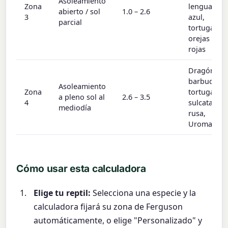
Asoleamiento
Zona
lengua
abierto / sol
1.0 – 2.6
3
azul,
parcial
tortuga de
orejas
rojas
Dragón
barbudo,
Asoleamiento
Zona
tortuga
a pleno sol al
2.6 – 3.5
4
sulcata y
mediodía
rusa,
Uromastyx
Cómo usar esta calculadora
Elige tu reptil:
Selecciona una especie y la
calculadora fijará su zona de Ferguson
automáticamente, o elige "Personalizado" y