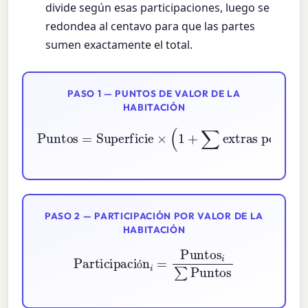
divide según esas participaciones, luego se
redondea al centavo para que las partes
sumen exactamente el total.
PASO 1 — PUNTOS DE VALOR DE LA
HABITACIÓN
Puntos
=
Superficie
extras por comodidad
×
(
1
+
)
∑
PASO 2 — PARTICIPACIÓN POR VALOR DE LA
HABITACIÓN
Participación
i
=
Puntos
i
∑
Puntos
ó