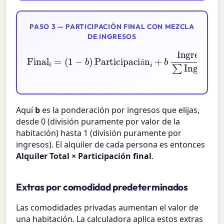
PASO 3 — PARTICIPACIÓN FINAL CON MEZCLA
DE INGRESOS
(
1
−
b
)
Participación
Final
i
+
b
i
=
Ingresos
i
∑
Ingresos
ó
Aquí
b
es la ponderación por ingresos que elijas,
desde 0 (división puramente por valor de la
habitación) hasta 1 (división puramente por
ingresos). El alquiler de cada persona es entonces
Alquiler Total × Participación final
.
Extras por comodidad predeterminados
Las comodidades privadas aumentan el valor de
una habitación. La calculadora aplica estos extras