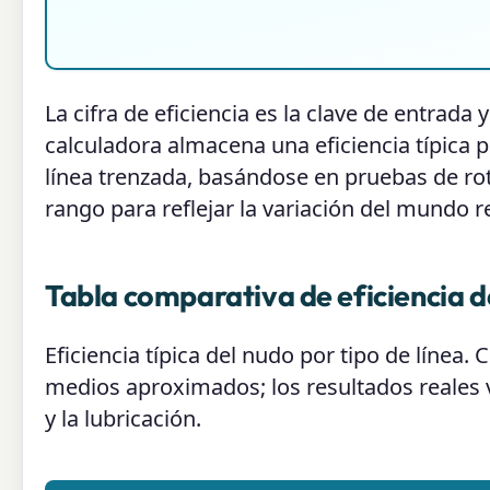
La cifra de eficiencia es la clave de entrada
calculadora almacena una eficiencia típica
línea trenzada, basándose en pruebas de ro
rango para reflejar la variación del mundo re
Tabla comparativa de eficiencia 
Eficiencia típica del nudo por tipo de línea
medios aproximados; los resultados reales va
y la lubricación.