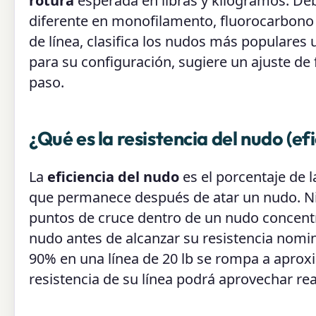
rotura
esperada en libras y kilogramos. D
diferente en monofilamento, fluorocarbono y
de línea, clasifica los nudos más populares 
para su configuración, sugiere un ajuste de
paso.
¿Qué es la resistencia del nudo (ef
La
eficiencia del nudo
es el porcentaje de l
que permanece después de atar un nudo. Nin
puntos de cruce dentro de un nudo concentran
nudo antes de alcanzar su resistencia nomin
90% en una línea de 20 lb se rompa a aprox
resistencia de su línea podrá aprovechar re