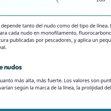
 y depende tanto del nudo como del tipo de línea. 
 para cada nudo en monofilamento, fluorocarbono
tura publicadas por pescadores, y aplica un peq
al.
de nudos
. Cuanto más alta, más fuerte. Los valores son pun
rían según la marca de la línea, la prolijidad de