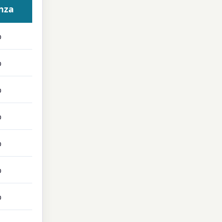
nza
%
%
%
%
%
%
%