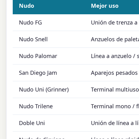
Nudo
Mejor uso
Nudo FG
Unión de trenza a 
Nudo Snell
Anzuelos de paleta
Nudo Palomar
Línea a anzuelo / 
San Diego Jam
Aparejos pesados
Nudo Uni (Grinner)
Terminal multiuso
Nudo Trilene
Terminal mono / f
Doble Uni
Unión de línea a l