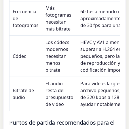
Más
Frecuencia
60 fps a menudo nece
fotogramas
de
aproximadamente 1.5× 
necesitan
fotogramas
de 30 fps para una cali
más bitrate
Los códecs
HEVC y AV1 a menudo
modernos
superar a H.264 en t
Códec
necesitan
pequeños, pero la com
menos
de reproducción y el 
bitrate
codificación importan
El audio
Para videos largos con
Bitrate de
resta del
archivo pequeños, baj
audio
presupuesto
de 320 kbps a 128 kb
de video
ayudar notablemente a
Puntos de partida recomendados para el