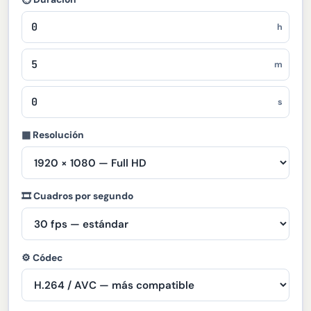
h
m
s
▦ Resolución
🎞 Cuadros por segundo
⚙ Códec