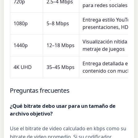
720p
2.5–4 Mbps
para redes sociales
Entrega estilo YouTube,
1080p
5–8 Mbps
presentaciones, HD es
Visualización nítida en e
1440p
12–18 Mbps
metraje de juegos
Entrega detallada en 4K
4K UHD
35–45 Mbps
contenido con mucho 
Preguntas frecuentes
¿Qué bitrate debo usar para un tamaño de
archivo objetivo?
Use el bitrate de video calculado en kbps como su
bitrate de video promedio. Si su codificador