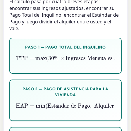
El cálculo pasa por cuatro breves etapas:
encontrar sus ingresos ajustados, encontrar su
Pago Total del Inquilino, encontrar el Estándar de
Pago y luego dividir el alquiler entre usted y el
vale.
PASO 1 — PAGO TOTAL DEL INQUILINO
Ingresos Mensuales Ajustados
TTP
=
max
Ingresos Mensuales Brutos
(
,
30
10
%
,
%
Alquiler Mínimo
×
×
)
PASO 2 — PAGO DE ASISTENCIA PARA LA
VIVIENDA
HAP
=
min
(
Estándar de Pago
Alquiler Bruto
)
−
TTP
,
á