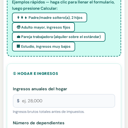
Ejemplos rápidos — haga clic para llenar el formulario,
luego presione Calcular:
👨👩👧 Padre/madre soltero(a), 2 hijos
🧓 Adulto mayor, ingresos fijos
💼 Pareja trabajadora (alquiler sobre el estándar)
🏢 Estudio, ingresos muy bajos
① HOGAR E INGRESOS
Ingresos anuales del hogar
$
Ingresos brutos totales antes de impuestos.
Número de dependientes