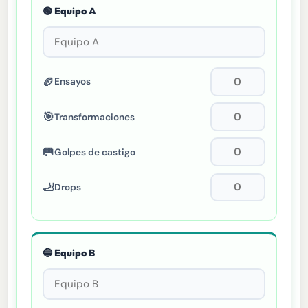
🟢 Equipo A
🏉
Ensayos
🎯
Transformaciones
🥅
Golpes de castigo
🦶
Drops
🔵 Equipo B