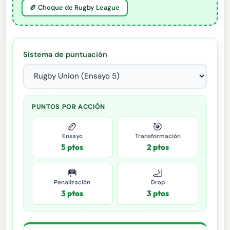
🏉 Choque de Rugby League
Sistema de puntuación
PUNTOS POR ACCIÓN
🏉
🎯
Ensayo
Transformación
5 ptos
2 ptos
🥅
🦶
Penalización
Drop
3 ptos
3 ptos