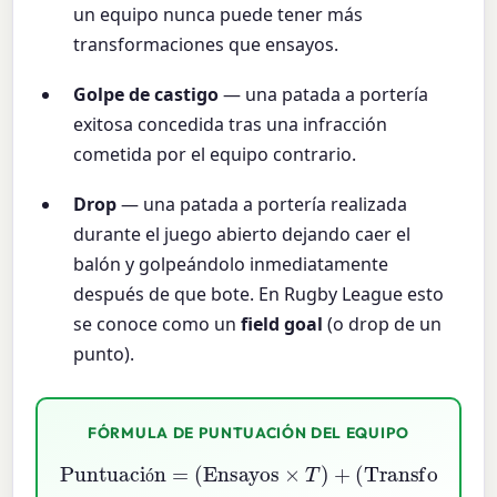
un equipo nunca puede tener más
transformaciones que ensayos.
Golpe de castigo
— una patada a portería
exitosa concedida tras una infracción
cometida por el equipo contrario.
Drop
— una patada a portería realizada
durante el juego abierto dejando caer el
balón y golpeándolo inmediatamente
después de que bote. En Rugby League esto
se conoce como un
field goal
(o drop de un
punto).
FÓRMULA DE PUNTUACIÓN DEL EQUIPO
(
Transformaciones
Puntuación
Golpes de castigo
×
P
=
)
+
(
Ensayos
(
Drops
×
C
)
+
(
×
×
D
T
)
)
+
ó