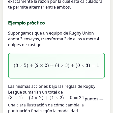
exactamente la razón por la cual esta calculadora
te permite alternar entre ambos.
Ejemplo práctico
Supongamos que un equipo de Rugby Union
anota 3 ensayos, transforma 2 de ellos y mete 4
golpes de castigo:
(
0
(
3
×
×
3
5
)
=
)
+
15
(
2
+
×
4
2
+
)
+
12
(
4
+
×
0
3
=
)
31
+
Las mismas acciones bajo las reglas de Rugby
League sumarían un total de
(
3
×
4
)
+
(
2
×
2
)
+
(
4
×
2
)
+
0
=
24
puntos —
una clara ilustración de cómo cambia la
puntuación final según la modalidad.