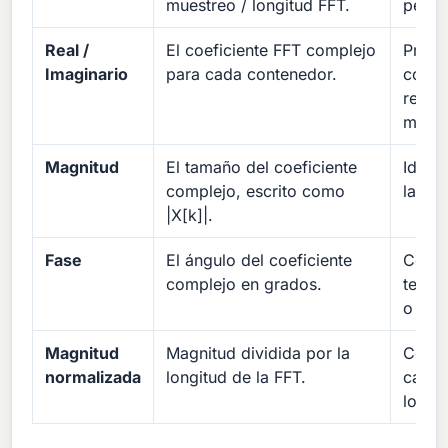
muestreo / longitud FFT.
perió
Real /
El coeficiente FFT complejo
Prese
Imaginario
para cada contenedor.
compl
recon
matem
Magnitud
El tamaño del coeficiente
Identi
complejo, escrito como
las má
|X[k]|.
Fase
El ángulo del coeficiente
Compa
complejo en grados.
tempo
o can
Magnitud
Magnitud dividida por la
Compa
normalizada
longitud de la FFT.
calcu
longit