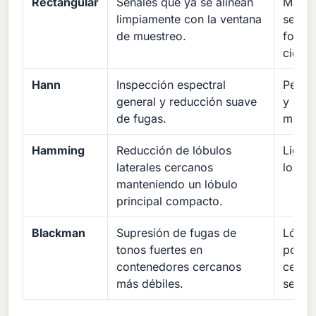
Rectangular
Señales que ya se alinean
Mayor
limpiamente con la ventana
segme
de muestreo.
forma
ciclo.
Hann
Inspección espectral
Pérdi
general y reducción suave
y anch
de fugas.
moder
Hamming
Reducción de lóbulos
Liger
laterales cercanos
los lí
manteniendo un lóbulo
principal compacto.
Blackman
Supresión de fugas de
Lóbul
tonos fuertes en
por lo
contenedores cercanos
cercan
más débiles.
separa