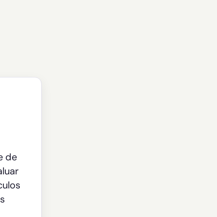
e de
aluar
culos
us