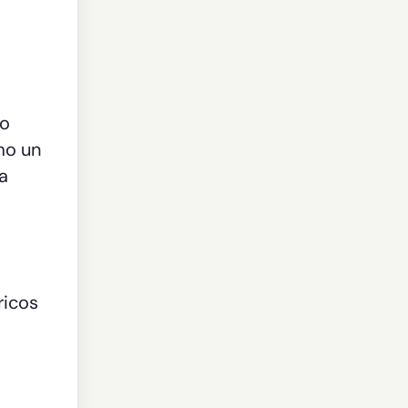
 o
mo un
a
ricos