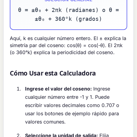
θ = ±θ₀ + 2πk (radianes) o θ =
±θ₀ + 360°k (grados)
Aquí, k es cualquier número entero. El ± explica la
simetría par del coseno: cos(θ) = cos(-θ). El 2πk
(o 360°k) explica la periodicidad del coseno.
Cómo Usar esta Calculadora
Ingrese el valor del coseno:
Ingrese
cualquier número entre -1 y 1. Puede
escribir valores decimales como 0.707 o
usar los botones de ejemplo rápido para
valores comunes.
Seleccione la unidad de salida:
Elija