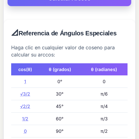
📐
Referencia de Ángulos Especiales
Haga clic en cualquier valor de coseno para
calcular su arccos:
cos(θ)
θ (grados)
θ (radianes)
1
0°
0
√3/2
30°
π/6
√2/2
45°
π/4
1/2
60°
π/3
0
90°
π/2