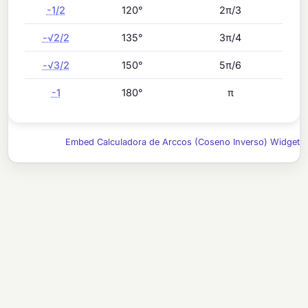
-1/2
120°
2π/3
-√2/2
135°
3π/4
-√3/2
150°
5π/6
-1
180°
π
Embed Calculadora de Arccos (Coseno Inverso) Widget