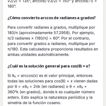
√2/2) = 135°, arccos(-√3/2) = 150° y arccos(-1) =
180°.
¿Cómo convierto arccos de radianes a grados?
Para convertir radianes a grados, multiplique por
180/π (aproximadamente 57.2958). Por ejemplo,
π/3 radianes × (180/π) = 60°. Por el contrario,
para convertir grados a radianes, multiplique por
π/180. Esta calculadora proporciona resultados en
ambas unidades automáticamente.
¿Cuál es la solución general para cos(θ) = x?
Si θ₀ = arccos(x) es el valor principal, entonces
todas las soluciones para cos(θ) = x vienen dadas
por θ = ±θ₀ + 2πk (en radianes) o θ = ±θ₀ +
360°k (en grados), donde k es cualquier número
entero. Esto explica la naturaleza periódica y la
simetría de la función coseno.