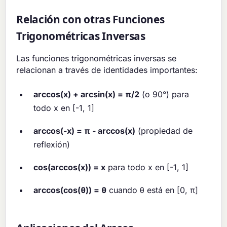
Relación con otras Funciones
Trigonométricas Inversas
Las funciones trigonométricas inversas se
relacionan a través de identidades importantes:
arccos(x) + arcsin(x) = π/2
(o 90°) para
todo x en [-1, 1]
arccos(-x) = π - arccos(x)
(propiedad de
reflexión)
cos(arccos(x)) = x
para todo x en [-1, 1]
arccos(cos(θ)) = θ
cuando θ está en [0, π]