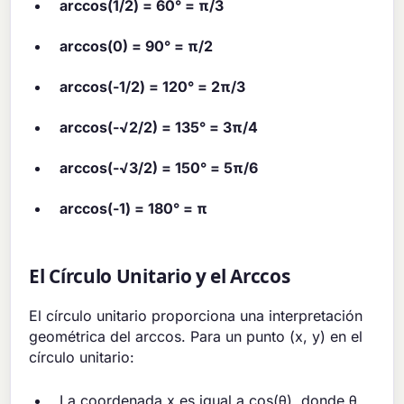
arccos(1/2) = 60° = π/3
arccos(0) = 90° = π/2
arccos(-1/2) = 120° = 2π/3
arccos(-√2/2) = 135° = 3π/4
arccos(-√3/2) = 150° = 5π/6
arccos(-1) = 180° = π
El Círculo Unitario y el Arccos
El círculo unitario proporciona una interpretación
geométrica del arccos. Para un punto (x, y) en el
círculo unitario:
La coordenada x es igual a cos(θ), donde θ