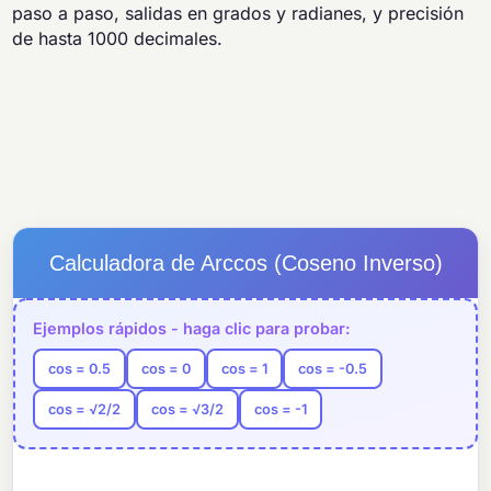
paso a paso, salidas en grados y radianes, y precisión
de hasta 1000 decimales.
Calculadora de Arccos (Coseno Inverso)
Ejemplos rápidos - haga clic para probar:
cos = 0.5
cos = 0
cos = 1
cos = -0.5
cos = √2/2
cos = √3/2
cos = -1