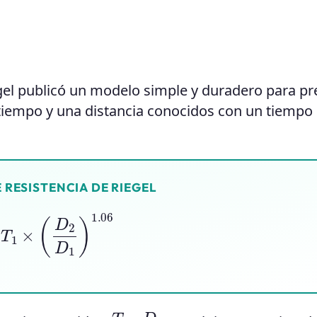
egel publicó un modelo simple y duradero para pr
 tiempo y una distancia conocidos con un tiempo
 RESISTENCIA DE RIEGEL
T
1
×
(
D
2
D
1
)
1.06
D
2
T
2