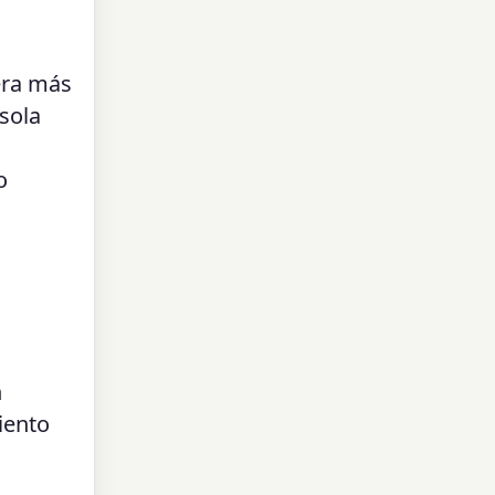
era más
sola
o
n
iento