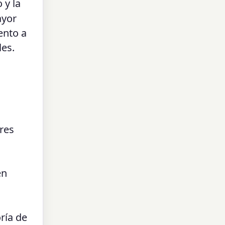
 y la
ayor
ento a
les.
res
en
ría de