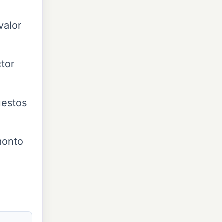
valor
ctor
uestos
monto