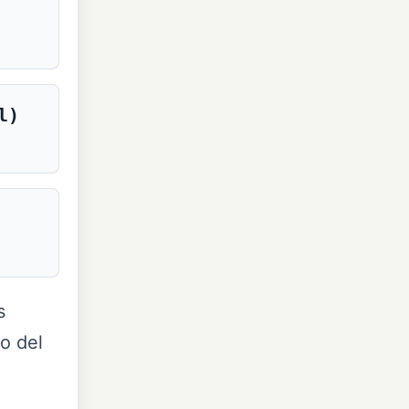
l)
s
do del