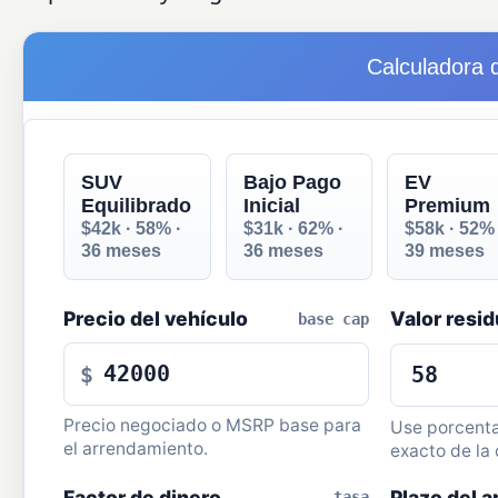
Calculadora 
SUV
Bajo Pago
EV
Equilibrado
Inicial
Premium
$42k · 58% ·
$31k · 62% ·
$58k · 52% 
36 meses
36 meses
39 meses
Precio del vehículo
Valor resid
base cap
$
Precio negociado o MSRP base para
Use porcenta
el arrendamiento.
exacto de la 
Factor de dinero
Plazo del 
tasa