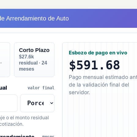
de Arrendamiento de Auto
Corto Plazo
Esbozo de pago en vivo
$27.6k
$591.68
·
residual · 24
meses
Pago mensual estimado an
de la validación final del
ual
valor final
servidor.
je o el monto residual
cotización.
arrendamiento
meses