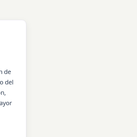
n de
o del
ón,
ayor