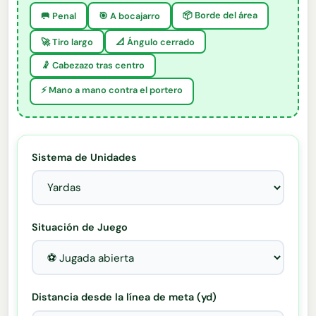
📦 Borde del área
🥅 Penal
🎯 A bocajarro
🚀 Tiro largo
📐 Ángulo cerrado
🤾 Cabezazo tras centro
⚡ Mano a mano contra el portero
Sistema de Unidades
Situación de Juego
Distancia desde la línea de meta (yd)