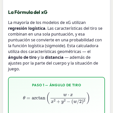
La Fórmula del xG
La mayoría de los modelos de xG utilizan
regresión logística
. Las características del tiro se
combinan en una sola puntuación, y esa
puntuación se convierte en una probabilidad con
la función logística (sigmoide). Esta calculadora
utiliza dos características geométricas — el
ángulo de tiro
y la
distancia
— además de
ajustes por la parte del cuerpo y la situación de
juego.
PASO 1 — ÁNGULO DE TIRO
θ
=
arctan
(
w
⋅
x
x
2
+
y
2
−
(
w
/
2
)
2
)