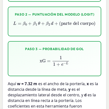
PASO 2 — PUNTUACIÓN DEL MODELO (LOGIT)
L
=
β
0
+
β
1
θ
+
β
2
(situación)
d
+
(parte del cuerpo)
+
PASO 3 — PROBABILIDAD DE GOL
xG
=
1
1
+
e
−
L
Aquí
w = 7.32 m
es el ancho de la portería,
x
es la
distancia desde la línea de meta,
y
es el
desplazamiento lateral desde el centro, y
d
es la
distancia en línea recta a la portería. Los
coeficientes en esta herramienta fueron