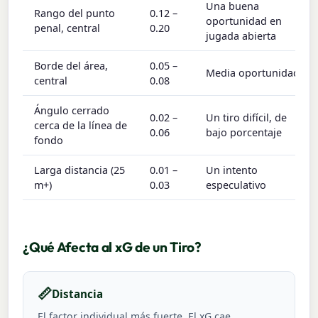
Una buena
Rango del punto
0.12 –
oportunidad en
penal, central
0.20
jugada abierta
Borde del área,
0.05 –
Media oportunidad
central
0.08
Ángulo cerrado
0.02 –
Un tiro difícil, de
cerca de la línea de
0.06
bajo porcentaje
fondo
Larga distancia (25
0.01 –
Un intento
m+)
0.03
especulativo
¿Qué Afecta al xG de un Tiro?
📏
Distancia
El factor individual más fuerte. El xG cae