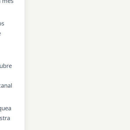
n mes
os
e
cubre
canal
oquea
stra