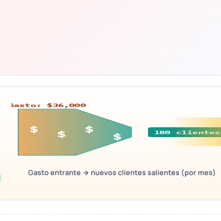
Gasto: $36,000
$
$
180 clientes
$
$
Gasto entrante → nuevos clientes salientes (por mes)