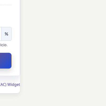
%
icio.
CAC) Widget