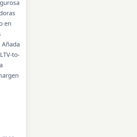
igurosa
adoras
o en
s
. Añada
 LTV-to-
a
 margen