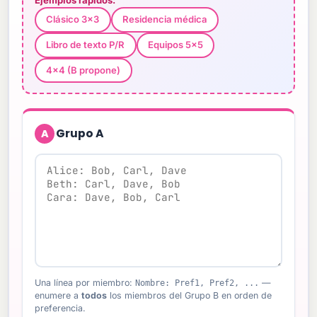
Clásico 3×3
Residencia médica
Libro de texto P/R
Equipos 5×5
4×4 (B propone)
A
Una línea por miembro:
Nombre: Pref1, Pref2, ...
—
enumere a
todos
los miembros del Grupo B en orden de
preferencia.