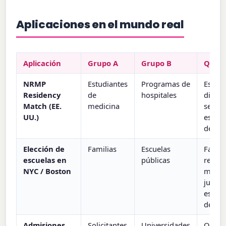
Aplicaciones en el mundo real
Aplicación
Grupo A
Grupo B
Quién
NRMP
Estudiantes
Programas de
Estud
Residency
de
hospitales
diseñ
Match (EE.
medicina
ser óp
UU.)
estudi
desde
Elección de
Familias
Escuelas
Famil
escuelas en
públicas
reemp
NYC / Boston
mecan
juego
estrat
décad
Admisiones
Solicitantes
Universidades
Origi