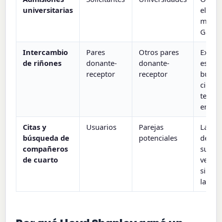
universitarias
el eje
motiv
Gale-
Intercambio
Pares
Otros pares
Exten
de riñones
donante-
donante-
especi
receptor
receptor
búsqu
ciclos 
teoría
empar
Citas y
Usuarios
Parejas
Las ap
búsqueda de
potenciales
de co
compañeros
suelen
de cuarto
versio
simpli
la mi