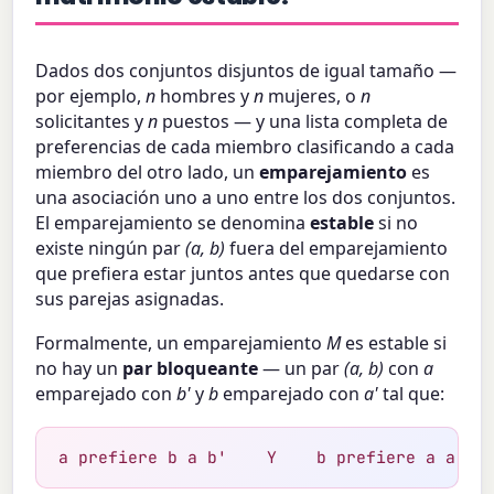
Dados dos conjuntos disjuntos de igual tamaño —
por ejemplo,
n
hombres y
n
mujeres, o
n
solicitantes y
n
puestos — y una lista completa de
preferencias de cada miembro clasificando a cada
miembro del otro lado, un
emparejamiento
es
una asociación uno a uno entre los dos conjuntos.
El emparejamiento se denomina
estable
si no
existe ningún par
(a, b)
fuera del emparejamiento
que prefiera estar juntos antes que quedarse con
sus parejas asignadas.
Formalmente, un emparejamiento
M
es estable si
no hay un
par bloqueante
— un par
(a, b)
con
a
emparejado con
b'
y
b
emparejado con
a'
tal que:
a prefiere b a b'    Y    b prefiere a a a'