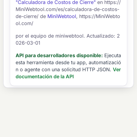
"Calculadora de Costos de Cierre"
en https://
alta pero sin tarifas iniciales), 5) Cierre a fin
MiniWebtool.com/es/calculadora-de-costos-
de mes para minimizar el interés prepago,
de-cierre/ de
MiniWebtool
, https://MiniWebto
6) Compare las estimaciones de préstamos
ol.com/
de varios prestamistas.
por el equipo de miniwebtool. Actualizado: 2
026-03-01
API para desarrolladores disponible:
Ejecuta
esta herramienta desde tu app, automatizació
n o agente con una solicitud HTTP JSON.
Ver
documentación de la API