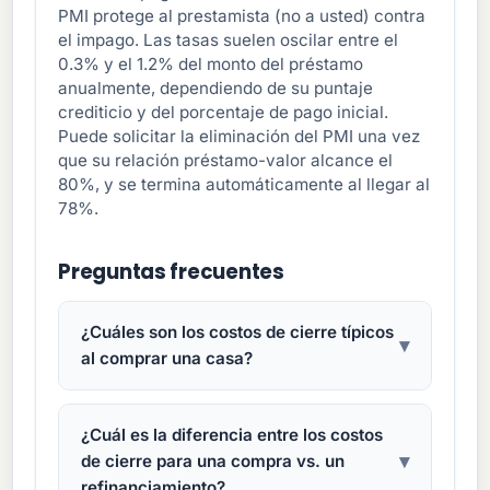
PMI protege al prestamista (no a usted) contra
el impago. Las tasas suelen oscilar entre el
0.3% y el 1.2% del monto del préstamo
anualmente, dependiendo de su puntaje
crediticio y del porcentaje de pago inicial.
Puede solicitar la eliminación del PMI una vez
que su relación préstamo-valor alcance el
80%, y se termina automáticamente al llegar al
78%.
Preguntas frecuentes
¿Cuáles son los costos de cierre típicos
▾
al comprar una casa?
Los costos de cierre suelen oscilar entre el
2% y el 5% del precio de compra de la
¿Cuál es la diferencia entre los costos
vivienda. En una casa de $350,000, espere
▾
de cierre para una compra vs. un
pagar entre $7,000 y $17,500 en costos de
refinanciamiento?