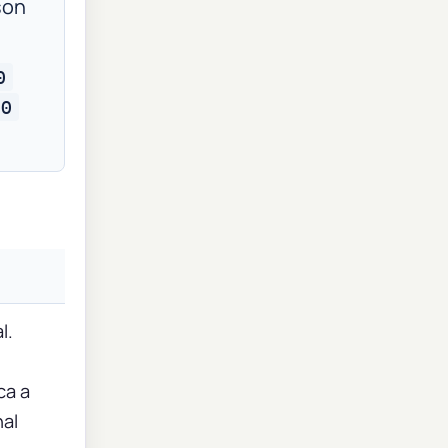
on
0
00
l.
ca a
nal