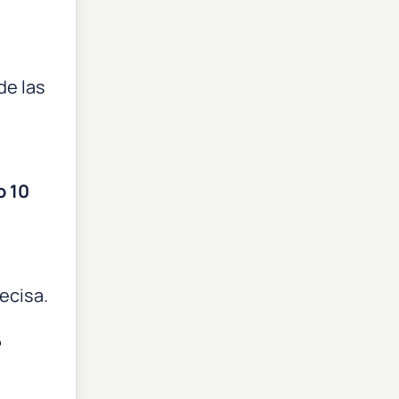
de las
o 10
ecisa.
6