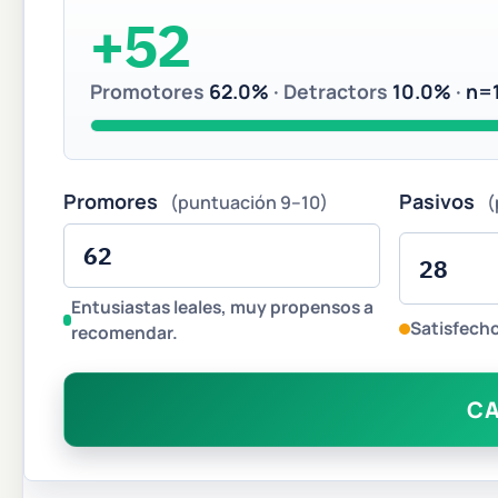
+52
Promotores
62.0%
· Detractors
10.0%
·
n=
Promores
Pasivos
(puntuación 9–10)
(
Entusiastas leales, muy propensos a
Satisfecho
recomendar.
CA