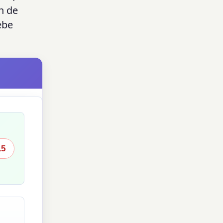
n de
ebe
15