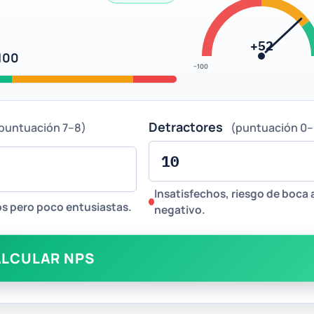
+52
100
−100
Detractores
puntuación 7–8)
(puntuación 0–
Insatisfechos, riesgo de boca 
s pero poco entusiastas.
negativo.
LCULAR NPS