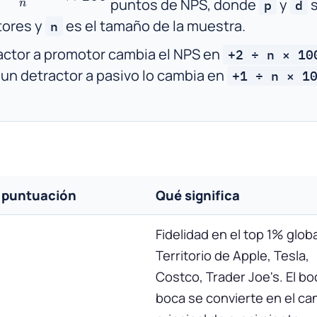
puntos de NPS, donde
y
s
p
d
tores y
es el tamaño de la muestra.
n
actor a promotor cambia el NPS en
+2 ÷ n × 10
 un detractor a pasivo lo cambia en
+1 ÷ n × 1
 puntuación
Qué significa
Fidelidad en el top 1% globa
Territorio de Apple, Tesla,
Costco, Trader Joe's. El bo
boca se convierte en el ca