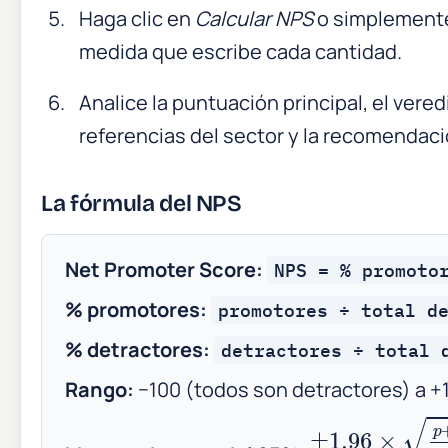
Haga clic en
Calcular NPS
o simplemente 
medida que escribe cada cantidad.
Analice la puntuación principal, el veredi
referencias del sector y la recomendac
La fórmula del NPS
Net Promoter Score:
NPS = % promoto
% promotores:
promotores ÷ total d
% detractores:
detractores ÷ total 
Rango:
−100 (todos son detractores) a +
±
1.96
×
p
+
d
−
(