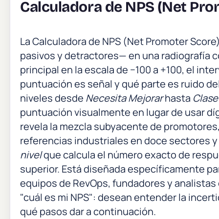
Calculadora de NPS (Net Pro
La Calculadora de NPS (Net Promoter Score
pasivos y detractores— en una radiografía co
principal en la escala de −100 a +100, el int
puntuación es señal y qué parte es ruido de
niveles desde
Necesita Mejorar
hasta
Clase
puntuación visualmente en lugar de usar dí
revela la mezcla subyacente de promotores,
referencias industriales en doce sectores y
nivel
que calcula el número exacto de respue
superior. Está diseñada específicamente par
equipos de RevOps, fundadores y analistas
"cuál es mi NPS": desean entender la incertid
qué pasos dar a continuación.