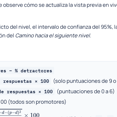
observe cómo se actualiza la vista previa en viv
cto del nivel, el intervalo de confianza del 95%, l
ión del
Camino hacia el siguiente nivel
.
res − % detractores
(solo puntuaciones de 9 o
e respuestas × 100
(puntuaciones de 0 a 6)
de respuestas × 100
100 (todos son promotores)
p
−
d
)
2
n
×
100