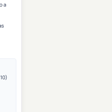
o a
as
 10)