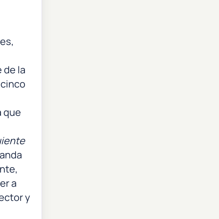
es,
 de la
 cinco
a que
uiente
banda
nte,
er a
ector y