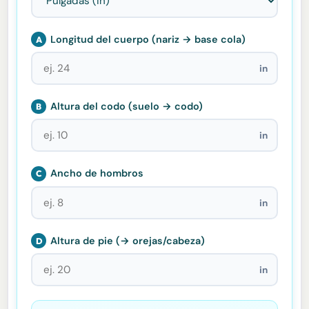
Longitud del cuerpo (nariz → base cola)
A
in
Altura del codo (suelo → codo)
B
in
Ancho de hombros
C
in
Altura de pie (→ orejas/cabeza)
D
in