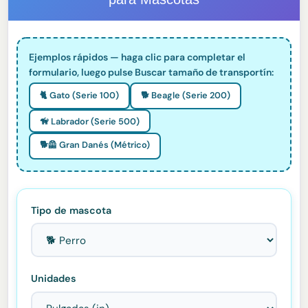
Ejemplos rápidos — haga clic para completar el
formulario, luego pulse Buscar tamaño de transportín:
🐈 Gato (Serie 100)
🐕 Beagle (Serie 200)
🦮 Labrador (Serie 500)
🐕🦺 Gran Danés (Métrico)
Tipo de mascota
Unidades