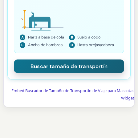
D
B
A
Nariz a base de cola
Suelo a codo
A
B
Ancho de hombros
Hasta orejas/cabeza
C
D
Embed Buscador de Tamaño de Transportín de Viaje para Mascotas
Widget