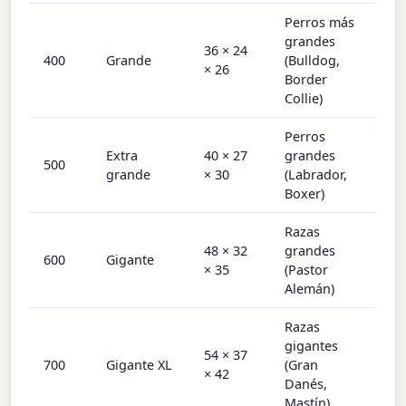
Perros más
grandes
36 × 24
400
Grande
(Bulldog,
× 26
Border
Collie)
Perros
Extra
40 × 27
grandes
500
grande
× 30
(Labrador,
Boxer)
Razas
48 × 32
grandes
600
Gigante
× 35
(Pastor
Alemán)
Razas
gigantes
54 × 37
700
Gigante XL
(Gran
× 42
Danés,
Mastín)