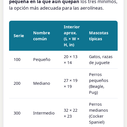
pequeña en la que aún quepan
los tres mínimos,
la opción más adecuada para las aerolíneas.
Interior
Nombre
aprox.
Mascotas
Serie
común
(L × W ×
típicas
H, in)
20 × 13
Gatos, razas
100
Pequeño
× 14
de juguete
Perros
27 × 19
pequeños
200
Mediano
× 19
(Beagle,
Pug)
Perros
32 × 22
medianos
300
Intermedio
× 23
(Cocker
Spaniel)