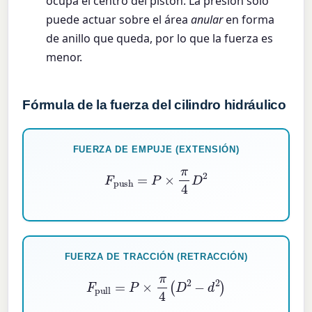
ocupa el centro del pistón. La presión solo
puede actuar sobre el área
anular
en forma
de anillo que queda, por lo que la fuerza es
menor.
Fórmula de la fuerza del cilindro hidráulico
FUERZA DE EMPUJE (EXTENSIÓN)
F
push
=
P
×
π
4
D
2
FUERZA DE TRACCIÓN (RETRACCIÓN)
F
pull
=
P
×
π
4
(
D
2
−
d
2
)