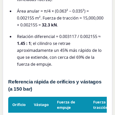
Área anular = π/4 × (0.063² − 0.035²) =
0.002155 m². Fuerza de tracción = 15,000,000
× 0.002155 =
32.3 kN
.
Relación diferencial = 0.003117 / 0.002155 ≈
1.45 : 1
; el cilindro se retrae
aproximadamente un 45% más rápido de lo
que se extiende, con cerca del 69% de la
fuerza de empuje.
Referencia rápida de orificios y vástagos
(a 150 bar)
Fuerza de
Fuerza de
Orificio
Vástago
empuje
tracción