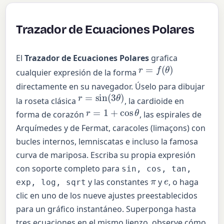
Trazador de Ecuaciones Polares
El
Trazador de Ecuaciones Polares
grafica
r
=
f
(
θ
)
cualquier expresión de la forma
directamente en su navegador. Úselo para dibujar
r
=
sin
(
3
θ
)
la roseta clásica
, la cardioide en
r
=
1
+
cos
θ
forma de corazón
, las espirales de
Arquímedes y de Fermat, caracoles (limaçons) con
bucles internos, lemniscatas e incluso la famosa
curva de mariposa. Escriba su propia expresión
con soporte completo para
sin, cos, tan,
e
π
y las constantes
y
, o haga
exp, log, sqrt
clic en uno de los nueve ajustes preestablecidos
para un gráfico instantáneo. Superponga hasta
tres ecuaciones en el mismo lienzo, observe cómo