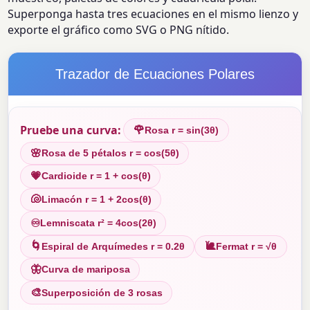
Superponga hasta tres ecuaciones en el mismo lienzo y
exporte el gráfico como SVG o PNG nítido.
Trazador de Ecuaciones Polares
Pruebe una curva:
🌹
Rosa r = sin(3θ)
🌸
Rosa de 5 pétalos r = cos(5θ)
💗
Cardioide r = 1 + cos(θ)
🐚
Limacón r = 1 + 2cos(θ)
♾
Lemniscata r² = 4cos(2θ)
🌀
🐌
Espiral de Arquímedes r = 0.2θ
Fermat r = √θ
🦋
Curva de mariposa
🎨
Superposición de 3 rosas