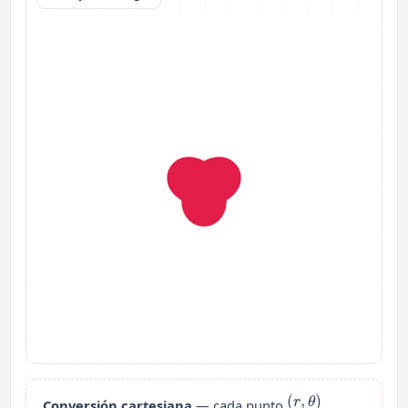
(
r
,
θ
)
Conversión cartesiana
— cada punto