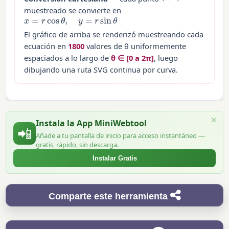
muestreado se convierte en
x
=
r
cos
θ
,
y
=
r
sin
θ
El gráfico de arriba se renderizó muestreando cada
ecuación en
1800
valores de θ uniformemente
espaciados a lo largo de
θ ∈ [0 a 2π]
, luego
dibujando una ruta SVG continua por curva.
×
Instala la App MiniWebtool
📲
Añade a tu pantalla de inicio para acceso instantáneo —
gratis, rápido, sin descarga.
Instalar Gratis
Comparte este herramienta