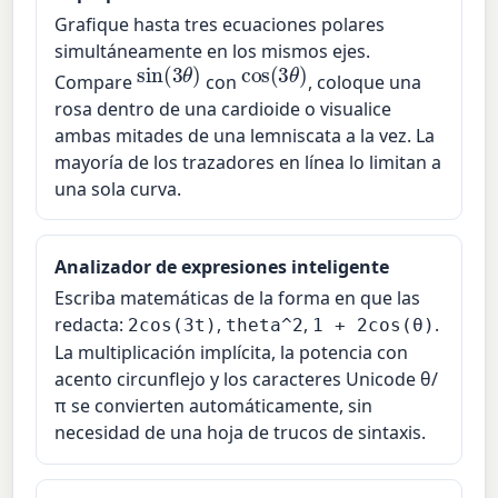
Grafique hasta tres ecuaciones polares
simultáneamente en los mismos ejes.
sin
(
3
θ
)
cos
(
3
θ
)
Compare
con
, coloque una
rosa dentro de una cardioide o visualice
ambas mitades de una lemniscata a la vez. La
mayoría de los trazadores en línea lo limitan a
una sola curva.
Analizador de expresiones inteligente
Escriba matemáticas de la forma en que las
redacta:
,
,
.
2cos(3t)
theta^2
1 + 2cos(θ)
La multiplicación implícita, la potencia con
acento circunflejo y los caracteres Unicode θ/
π se convierten automáticamente, sin
necesidad de una hoja de trucos de sintaxis.