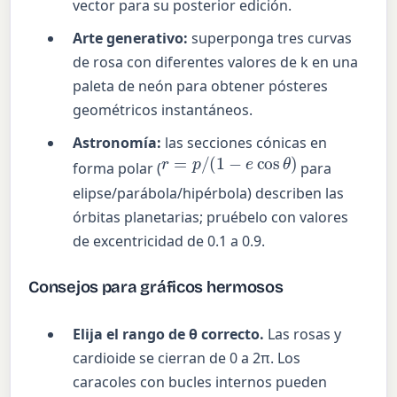
vector para su posterior edición.
Arte generativo:
superponga tres curvas
de rosa con diferentes valores de k en una
paleta de neón para obtener pósteres
geométricos instantáneos.
Astronomía:
las secciones cónicas en
r
=
p
/
(
1
−
e
cos
θ
)
forma polar (
para
elipse/parábola/hipérbola) describen las
órbitas planetarias; pruébelo con valores
de excentricidad de 0.1 a 0.9.
Consejos para gráficos hermosos
Elija el rango de θ correcto.
Las rosas y
cardioide se cierran de 0 a 2π. Los
caracoles con bucles internos pueden