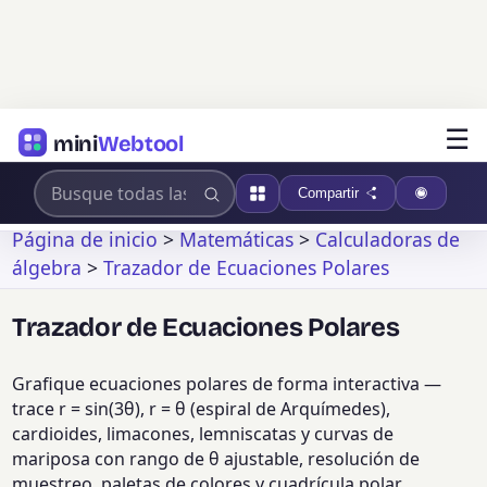
☰
mini
Webtool
Compartir
Página de inicio
>
Matemáticas
>
Calculadoras de
álgebra
>
Trazador de Ecuaciones Polares
Trazador de Ecuaciones Polares
Grafique ecuaciones polares de forma interactiva —
trace r = sin(3θ), r = θ (espiral de Arquímedes),
cardioides, limacones, lemniscatas y curvas de
mariposa con rango de θ ajustable, resolución de
muestreo, paletas de colores y cuadrícula polar.