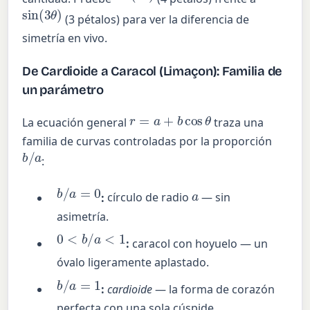
sin
(
3
θ
)
(3 pétalos) para ver la diferencia de
simetría en vivo.
De Cardioide a Caracol (Limaçon): Familia de
un parámetro
r
=
a
+
b
cos
θ
La ecuación general
traza una
familia de curvas controladas por la proporción
b
/
a
:
b
/
a
=
0
a
:
círculo de radio
— sin
asimetría.
0
<
b
/
a
<
1
:
caracol con hoyuelo — un
óvalo ligeramente aplastado.
b
/
a
=
1
:
cardioide
— la forma de corazón
perfecta con una sola cúspide.