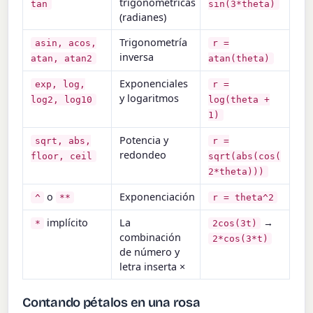
trigonométricas
tan
sin(3*theta)
(radianes)
Trigonometría
asin, acos,
r =
inversa
atan, atan2
atan(theta)
Exponenciales
exp, log,
r =
y logaritmos
log2, log10
log(theta +
1)
Potencia y
sqrt, abs,
r =
redondeo
floor, ceil
sqrt(abs(cos(
2*theta)))
o
Exponenciación
^
**
r = theta^2
implícito
La
→
*
2cos(3t)
combinación
2*cos(3*t)
de número y
letra inserta ×
Contando pétalos en una rosa