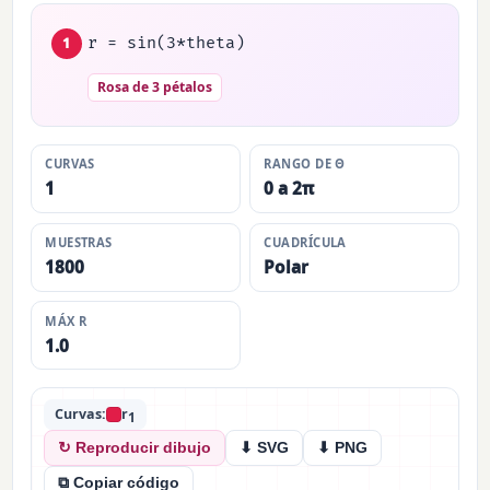
r = sin(3*theta)
1
Rosa de 3 pétalos
CURVAS
RANGO DE Θ
1
0 a 2π
MUESTRAS
CUADRÍCULA
1800
Polar
MÁX R
1.0
Curvas:
r
1
↻ Reproducir dibujo
⬇ SVG
⬇ PNG
⧉ Copiar código