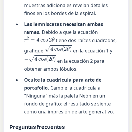
muestras adicionales revelan detalles
finos en los bordes de la espiral.
Las lemniscatas necesitan ambas
ramas.
Debido a que la ecuación
r
2
=
4
cos
2
θ
tiene dos raíces cuadradas,
4
cos
(
2
θ
)
grafique
en la ecuación 1 y
−
4
cos
(
2
θ
)
en la ecuación 2 para
obtener ambos lóbulos.
Oculte la cuadrícula para arte de
portafolio.
Cambie la cuadrícula a
"Ninguna" más la paleta Neón en un
fondo de grafito: el resultado se siente
como una impresión de arte generativo.
Preguntas frecuentes