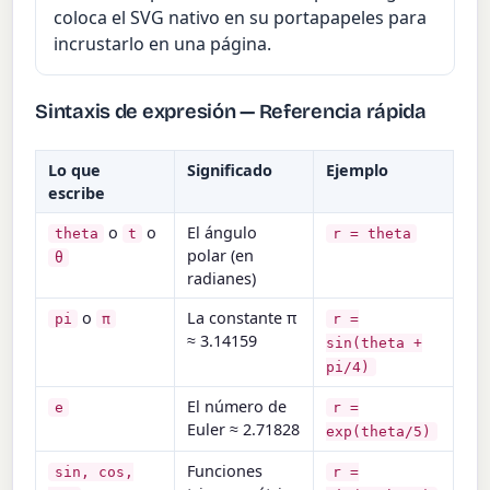
coloca el SVG nativo en su portapapeles para
incrustarlo en una página.
Sintaxis de expresión — Referencia rápida
Lo que
Significado
Ejemplo
escribe
o
o
El ángulo
theta
t
r = theta
polar (en
θ
radianes)
o
La constante π
pi
π
r =
≈ 3.14159
sin(theta +
pi/4)
El número de
e
r =
Euler ≈ 2.71828
exp(theta/5)
Funciones
sin, cos,
r =