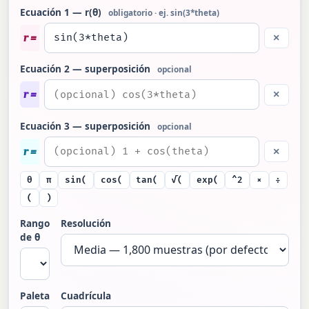
Ecuación 1 — r(θ)
obligatorio · ej. sin(3*theta)
r =
×
Ecuación 2 — superposición
opcional
r =
×
Ecuación 3 — superposición
opcional
r =
×
θ
π
sin(
cos(
tan(
√(
exp(
^2
×
÷
(
)
Rango
Resolución
de θ
Paleta
Cuadrícula