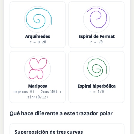
Arquímedes
Espiral de Fermat
r = 0.2θ
r = √θ
Mariposa
Espiral hiperbólica
exp(cos θ) − 2cos(4θ) +
r = 1/θ
sin⁵(θ/12)
Qué hace diferente a este trazador polar
Superposición de tres curvas