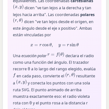
equivalentes. Las coordenadas
cartesianas
(
x
,
y
)
dicen "ve tan lejos a la derecha y tan
lejos hacia arriba". Las coordenadas
polares
(
r
,
θ
)
dicen "ve tan lejos desde el origen, en
este ángulo desde el eje x positivo". Ambas
están vinculadas por
x
=
r
cos
θ
,
y
=
r
sin
θ
r
=
f
(
θ
)
Una
ecuación polar
declara el radio
como una función del ángulo. El trazador
recorre θ a lo largo del rango elegido, evalúa
(
r
,
θ
)
f
en cada paso, convierte el
resultante
(
x
,
y
)
a
y conecta los puntos con una sola
ruta SVG. El punto animado de arriba
muestra exactamente eso: el radio violeta
rota con θ y el punto rosa a la distancia r