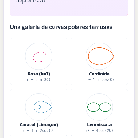
deja el trazo.
Una galería de curvas polares famosas
Rosa (k=3)
Cardioide
r = sin(3θ)
r = 1 + cos(θ)
Caracol (Limaçon)
Lemniscata
r = 1 + 2cos(θ)
r² = 4cos(2θ)