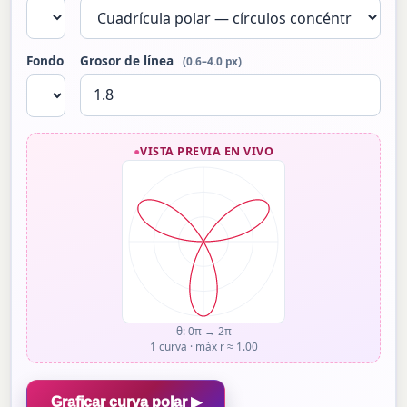
Fondo
Grosor de línea
(0.6–4.0 px)
VISTA PREVIA EN VIVO
θ: 0π → 2π
1 curva · máx r ≈ 1.00
Graficar curva polar ▶