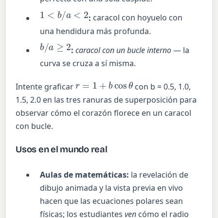
1
<
b
/
a
<
2
:
caracol con hoyuelo con
una hendidura más profunda.
b
/
a
≥
2
:
caracol con un bucle interno
— la
curva se cruza a sí misma.
r
=
1
+
b
cos
θ
Intente graficar
con b = 0.5, 1.0,
1.5, 2.0 en las tres ranuras de superposición para
observar cómo el corazón florece en un caracol
con bucle.
Usos en el mundo real
Aulas de matemáticas:
la revelación de
dibujo animada y la vista previa en vivo
hacen que las ecuaciones polares sean
físicas; los estudiantes
ven
cómo el radio