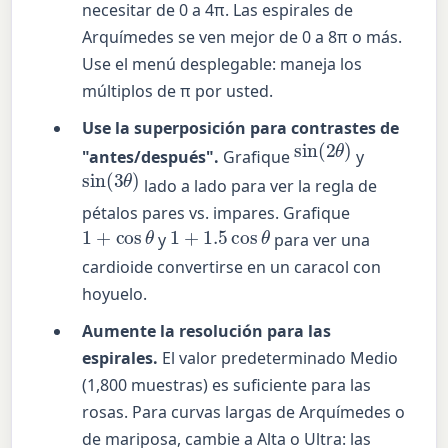
necesitar de 0 a 4π. Las espirales de
Arquímedes se ven mejor de 0 a 8π o más.
Use el menú desplegable: maneja los
múltiplos de π por usted.
Use la superposición para contrastes de
sin
(
2
θ
)
"antes/después".
Grafique
y
sin
(
3
θ
)
lado a lado para ver la regla de
pétalos pares vs. impares. Grafique
1
+
cos
θ
1
+
1.5
cos
θ
y
para ver una
cardioide convertirse en un caracol con
hoyuelo.
Aumente la resolución para las
espirales.
El valor predeterminado Medio
(1,800 muestras) es suficiente para las
rosas. Para curvas largas de Arquímedes o
de mariposa, cambie a Alta o Ultra: las