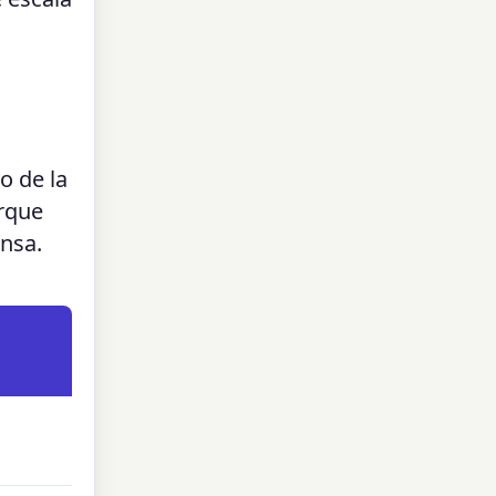
o de la
orque
nsa.