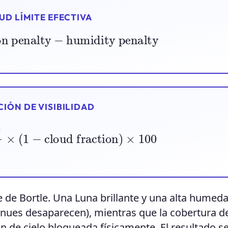
D LÍMITE EFECTIVA
n penalty
−
humidity penalty
IÓN DE VISIBILIDAD
5.8
×
(
1
−
cloud fraction
)
×
100
e de Bortle. Una Luna brillante y una alta humed
enues desaparecen), mientras que la cobertura d
n de cielo bloqueada físicamente. El resultado se