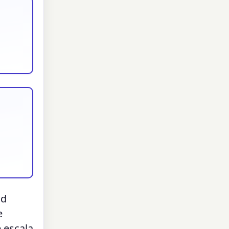
ad
e
 escala