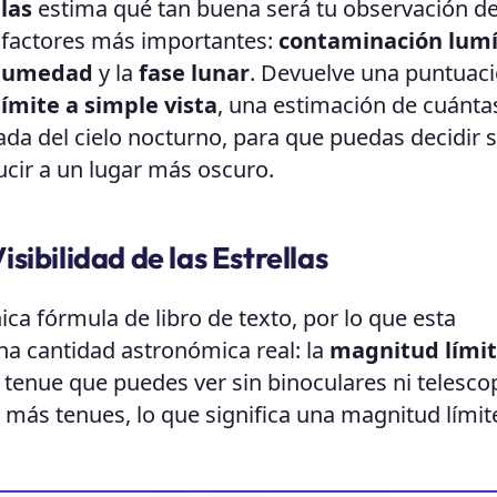
llas
estima qué tan buena será tu observación d
 factores más importantes:
contaminación lumí
humedad
y la
fase lunar
. Devuelve una puntuac
ímite a simple vista
, una estimación de cuánta
da del cielo nocturno, para que puedas decidir si 
cir a un lugar más oscuro.
ibilidad de las Estrellas
nica fórmula de libro de texto, por lo que esta
na cantidad astronómica real: la
magnitud límit
s tenue que puedes ver sin binoculares ni telesco
s más tenues, lo que significa una magnitud lími