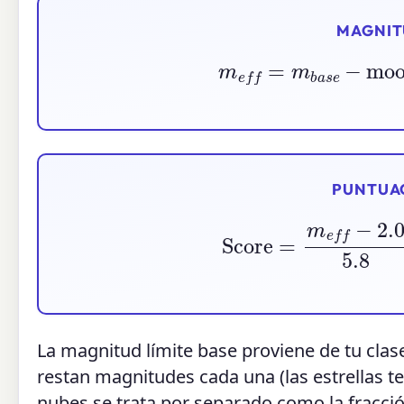
MAGNITU
m
e
f
=
m
b
a
s
e
−
moo
PUNTUAC
Score
=
m
e
f
−
2.0
La magnitud límite base proviene de tu clas
restan magnitudes cada una (las estrellas t
nubes se trata por separado como la fracció