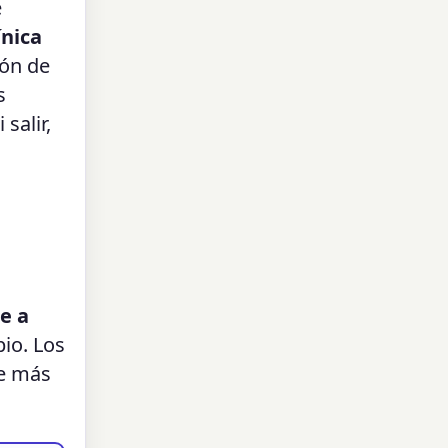
e
nica
ión de
s
salir,
e a
pio. Los
te más