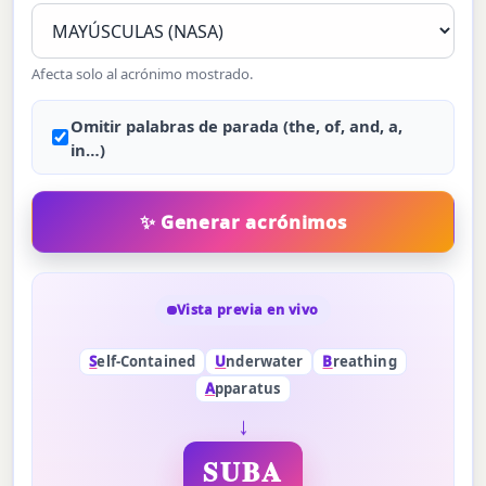
Afecta solo al acrónimo mostrado.
Omitir palabras de parada (the, of, and, a,
in…)
Vista previa en vivo
S
elf-Contained
U
nderwater
B
reathing
A
pparatus
↓
SUBA