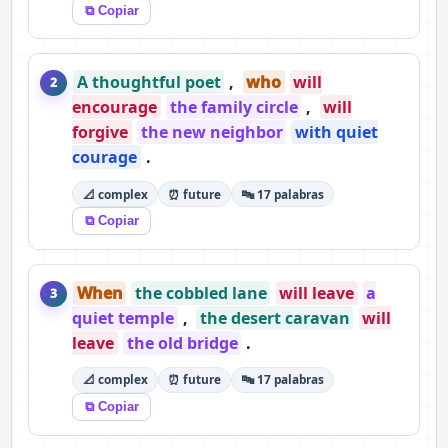
⧉ Copiar
A thoughtful poet
,
who
will
2
encourage
the family circle
,
will
forgive
the new neighbor
with quiet
courage
.
📐 complex
⏰ future
🔤 17 palabras
⧉ Copiar
When
the cobbled lane
will leave
a
3
quiet temple
,
the desert caravan
will
leave
the old bridge
.
📐 complex
⏰ future
🔤 17 palabras
⧉ Copiar