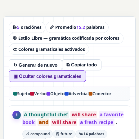
📝
5
oraciónes
📏 Promedio
15.2
palabras
🎯 Estilo Libre — gramática codificada por colores
🎨 Colores gramaticales activados
⧉ Copiar todo
↻ Generar de nuevo
▣ Ocultar colores gramaticales
Sujeto
Verbo
Objeto
Adverbial
Conector
A thoughtful chef
will share
a favorite
1
book
and
will share
a fresh recipe
.
📐 compound
⏰ future
🔤 14 palabras