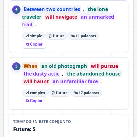
Between two countries
,
the lone
4
traveler
will navigate
an unmarked
trail
.
📐 simple
⏰ future
🔤 11 palabras
⧉ Copiar
When
an old photograph
will pursue
5
the dusty attic
,
the abandoned house
will haunt
an unfamiliar face
.
📐 complex
⏰ future
🔤 17 palabras
⧉ Copiar
TIEMPOS EN ESTE CONJUNTO
Future: 5