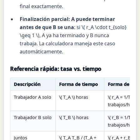
final exactamente.
Finalización parcial: A puede terminar
antes de que B se una
: si \( r_A \cdot t_{solo}
\geq 1 \), A ya ha terminado y B nunca
trabaja. La calculadora maneja este caso
automáticamente.
Referencia rápida: tasa vs. tiempo
Descripción
Forma de tiempo
Forma de tas
Trabajador A solo
\( T_A \) horas
\( r_A = 1/T_A \)
trabajos/hora
Trabajador B solo
\( T_B \) horas
\( r_B = 1/T_B \
trabajos/hora
Juntos
\( T_A T_B / (T_A +
\( r_A + r_B \)