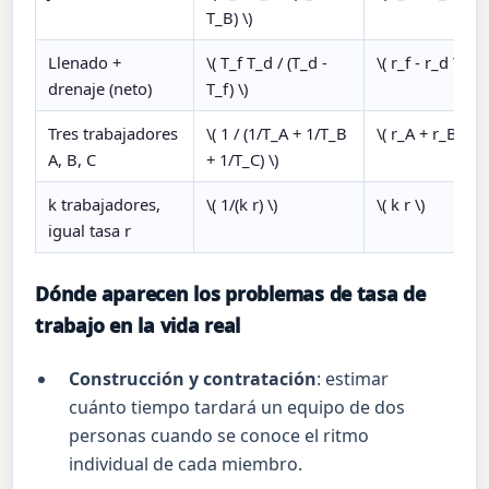
T_B) \)
Llenado +
\( T_f T_d / (T_d -
\( r_f - r_d \)
drenaje (neto)
T_f) \)
Tres trabajadores
\( 1 / (1/T_A + 1/T_B
\( r_A + r_B + r_
A, B, C
+ 1/T_C) \)
k trabajadores,
\( 1/(k r) \)
\( k r \)
igual tasa r
Dónde aparecen los problemas de tasa de
trabajo en la vida real
Construcción y contratación
: estimar
cuánto tiempo tardará un equipo de dos
personas cuando se conoce el ritmo
individual de cada miembro.