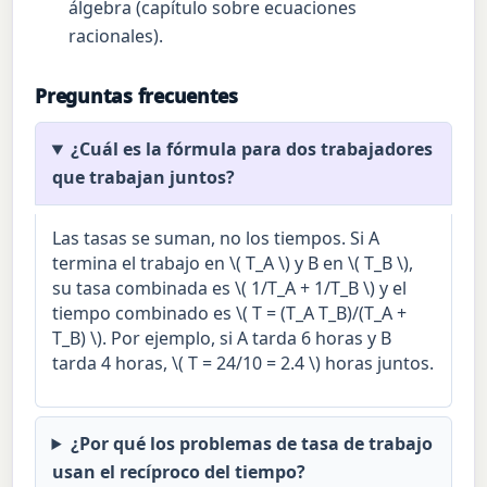
álgebra (capítulo sobre ecuaciones
racionales).
Preguntas frecuentes
¿Cuál es la fórmula para dos trabajadores
que trabajan juntos?
Las tasas se suman, no los tiempos. Si A
termina el trabajo en \( T_A \) y B en \( T_B \),
su tasa combinada es \( 1/T_A + 1/T_B \) y el
tiempo combinado es \( T = (T_A T_B)/(T_A +
T_B) \). Por ejemplo, si A tarda 6 horas y B
tarda 4 horas, \( T = 24/10 = 2.4 \) horas juntos.
¿Por qué los problemas de tasa de trabajo
usan el recíproco del tiempo?