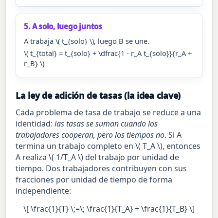
5. A solo, luego juntos
A trabaja \( t_{solo} \), luego B se une.
\( t_{total} = t_{solo} + \dfrac{1 - r_A t_{solo}}{r_A +
r_B} \)
La ley de adición de tasas (la idea clave)
Cada problema de tasa de trabajo se reduce a una
identidad:
las tasas se suman cuando los
trabajadores cooperan, pero los tiempos no
. Si A
termina un trabajo completo en \( T_A \), entonces
A realiza \( 1/T_A \) del trabajo por unidad de
tiempo. Dos trabajadores contribuyen con sus
fracciones por unidad de tiempo de forma
independiente:
\[ \frac{1}{T} \;=\; \frac{1}{T_A} + \frac{1}{T_B} \]