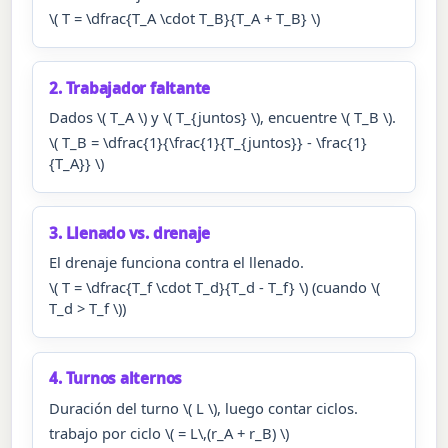
\( T = \dfrac{T_A \cdot T_B}{T_A + T_B} \)
2. Trabajador faltante
Dados \( T_A \) y \( T_{juntos} \), encuentre \( T_B \).
\( T_B = \dfrac{1}{\frac{1}{T_{juntos}} - \frac{1}
{T_A}} \)
3. Llenado vs. drenaje
El drenaje funciona contra el llenado.
\( T = \dfrac{T_f \cdot T_d}{T_d - T_f} \) (cuando \(
T_d > T_f \))
4. Turnos alternos
Duración del turno \( L \), luego contar ciclos.
trabajo por ciclo \( = L\,(r_A + r_B) \)