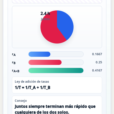
2.4 h
juntos
r
0.1667
A
r
0.25
B
r
0.4167
A+B
Ley de adición de tasas
1/T = 1/T_A + 1/T_B
Consejo
Juntos siempre terminan más rápido que
cualquiera de los dos solos.