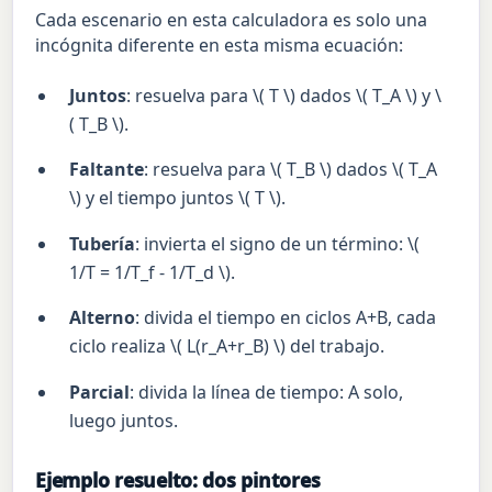
Cada escenario en esta calculadora es solo una
incógnita diferente en esta misma ecuación:
Juntos
: resuelva para \( T \) dados \( T_A \) y \
( T_B \).
Faltante
: resuelva para \( T_B \) dados \( T_A
\) y el tiempo juntos \( T \).
Tubería
: invierta el signo de un término: \(
1/T = 1/T_f - 1/T_d \).
Alterno
: divida el tiempo en ciclos A+B, cada
ciclo realiza \( L(r_A+r_B) \) del trabajo.
Parcial
: divida la línea de tiempo: A solo,
luego juntos.
Ejemplo resuelto: dos pintores