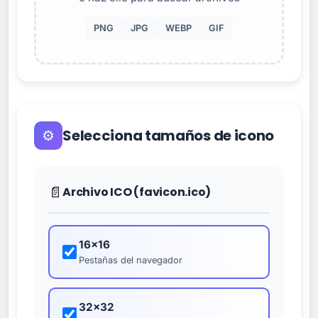
PNG
JPG
WEBP
GIF
Selecciona tamaños de icono
⚙️
📄
Archivo ICO (favicon.ico)
16×16
Pestañas del navegador
32×32