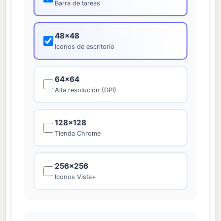
Barra de tareas
48×48
Iconos de escritorio
64×64
Alta resolución (DPI)
128×128
Tienda Chrome
256×256
Iconos Vista+