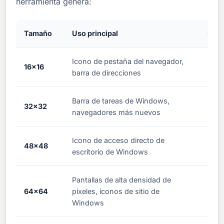
herramienta genera:
Tamaño
Uso principal
Rec
Icono de pestaña del navegador,
16x16
Sí (E
barra de direcciones
Barra de tareas de Windows,
32x32
Sí (E
navegadores más nuevos
Icono de acceso directo de
48x48
Sí (E
escritorio de Windows
Pantallas de alta densidad de
64x64
píxeles, iconos de sitio de
Opci
Windows