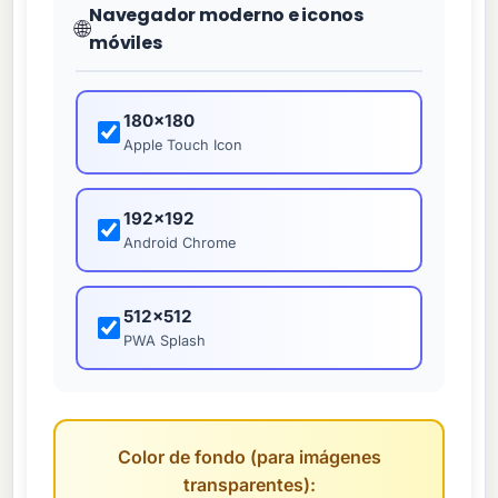
Navegador moderno e iconos
🌐
móviles
180×180
Apple Touch Icon
192×192
Android Chrome
512×512
PWA Splash
Color de fondo (para imágenes
transparentes):